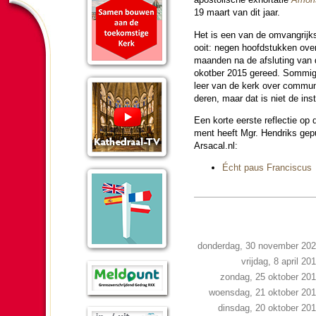
19 maart van dit jaar.
Het is een van de om­vang­rijks
ooit: negen hoofd­stukken over
maan­den na de afslu­ting van
okotber 2015 gereed. Som­mi­
leer van de kerk over com­mu­ni
de­ren, maar dat is niet de ins
Een korte eerste re­flec­tie op d
ment heeft Mgr. Hendriks ge­pu­
Arsacal.nl:
Écht paus Fran­cis­cus
donderdag, 30 november 20
vrijdag, 8 april 20
zondag, 25 oktober 20
woensdag, 21 oktober 20
dinsdag, 20 oktober 20