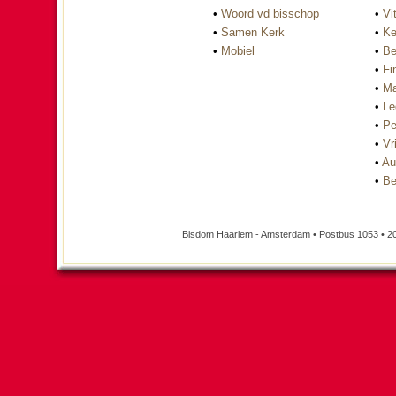
•
Woord vd bisschop
•
Vi
•
Samen Kerk
•
Ke
•
Mobiel
•
Be
•
Fi
•
Ma
•
Le
•
Pe
•
Vri
•
Au
•
Be
Bisdom Haarlem - Amsterdam • Postbus 1053 • 2