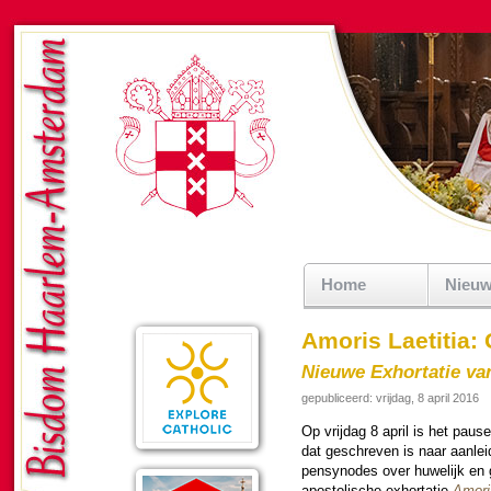
Home
Nieu
Amoris Laetitia:
Nieuwe Exhortatie va
gepubliceerd: vrijdag, 8 april 2016
Op vrij­dag 8 april is het pau­se
dat ge­schre­ven is naar aan­lei
pen­synodes over huwe­lijk en g
apos­to­lische exhor­ta­tie
Amoris