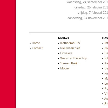
woensdag, 24 september 20
dinsdag, 25 februari 20
vrijdag, 7 februari 20
donderdag, 14 november 20
Nieuws
Bes
•
Home
•
Kathedraal TV
•
In
•
Contact
•
Nieuwsarchief
•
Ni
•
Dossiers
•
Be
•
Woord vd bisschop
•
Vi
•
Samen Kerk
•
Ke
•
Mobiel
•
Be
•
Fi
•
Ma
•
Le
•
Pe
•
Vri
•
Au
•
Be