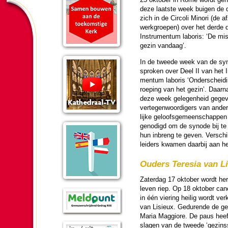
deze laatste week buigen de d
zich in de Circoli Minori (de afz
werk­groepen) over het derde 
Instru­mentum laboris: ‘De mi
gezin vandaag’.
In de tweede week van de syn
spro­ken over Deel II van het I
mentum laboris ‘Onder­schei­d
roe­ping van het gezin’. Daar­n
deze week gelegen­heid gege
ver­te­gen­woor­digers van ander
lijke geloofs­ge­meen­schappen 
ge­no­digd om de synode bij t
hun inbreng te geven. Ver­schil
lei­ders kwamen daarbij aan he
Ouders Teresia van Li
Zater­dag 17 ok­to­ber wordt he
leven riep. Op 18 ok­to­ber ca
in één vie­ring heilig wordt v
van Lisieux. Gedurende de geh
Maria Maggiore. De paus heeft 
slagen van de tweede ‘gezins­s