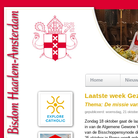
Home
Nieu
Laatste week Ge
Thema: De missie van
gepubliceerd: woensdag, 21 oktobe
Zondag 18 ok­to­ber gaat de l
in van de Algemene Gewone Ver
van de Bis­schop­pen­synode di
25 ok­to­ber in Rome wordt geh