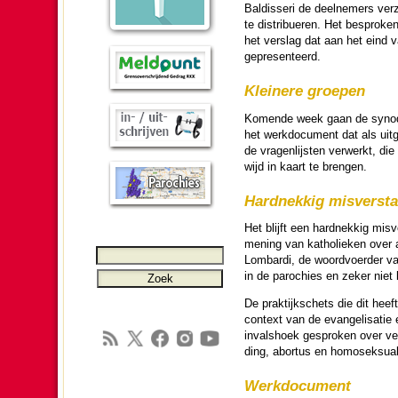
Baldisseri de deel­ne­mers ver­
te distribueren. Het be­spro­ke
het ver­slag dat aan het eind 
ge­pre­sen­teerd.
Kleinere groepen
Ko­men­de week gaan de synode­
het werk­do­cu­ment dat als ui
de vragen­lijsten ver­werkt, die
wijd in kaart te brengen.
Hardnekkig misverst
Het blijft een hardnekkig misv
mening van katho­lieken over al
Lombardi, de woord­voer­der van
in de pa­ro­chies en zeker ni
De praktijkschets die dit heeft
context van de evangeli­sa­tie 
invals­hoek ge­spro­ken over 
ding, abortus en homo­sek­sua­li
Werk­do­cu­ment