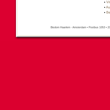
•
Vri
•
Au
•
Be
Bisdom Haarlem - Amsterdam • Postbus 1053 • 2