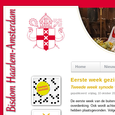
Home
Nieu
Eerste week gez
Tweede week synode v
gepubliceerd: vrijdag, 10 oktober 2
De eerste week van de bui­ten
over­den­king. Ook wordt acht
hebben plaats­ge­von­den. Volg