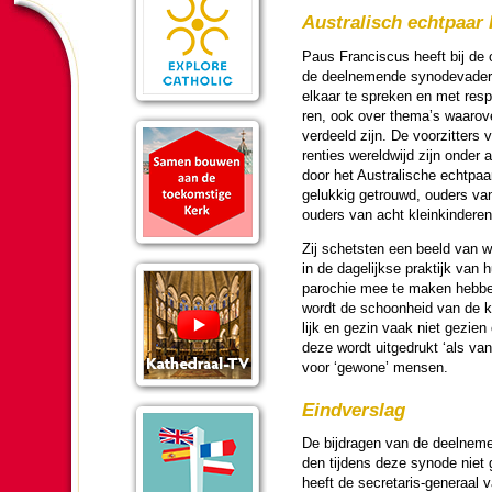
Australisch echtpaar 
Paus Fran­cis­cus heeft bij de
de deel­ne­mende synode­va­d
elkaar te spreken en met respe
ren, ook over thema’s waarov
ver­deeld zijn. De voor­zit­ters 
ren­ties we­reld­wijd zijn onder
door het Australische echtpaar
gelukkig getrouwd, ouders van 
ouders van acht klein­kin­de­ren
Zij schetsten een beeld van w
in de dage­lijkse praktijk van h
pa­ro­chie mee te maken hebbe
wordt de schoon­heid van de ke
lijk en gezin vaak niet gezien
deze wordt uitgedrukt ‘als van
voor ‘gewone’ mensen.
Eind­ver­slag
De bijdragen van de deel­ne­m
den tij­dens deze synode niet g
heeft de se­cre­ta­ris-generaal 