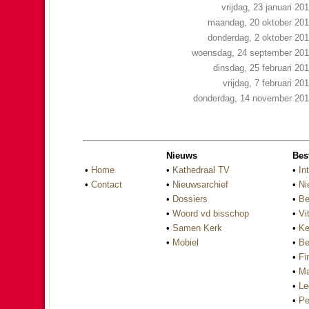
vrijdag, 23 januari 20
maandag, 20 oktober 20
donderdag, 2 oktober 20
woensdag, 24 september 20
dinsdag, 25 februari 20
vrijdag, 7 februari 20
donderdag, 14 november 20
Nieuws
Bes
•
Home
•
Kathedraal TV
•
In
•
Contact
•
Nieuwsarchief
•
Ni
•
Dossiers
•
Be
•
Woord vd bisschop
•
Vi
•
Samen Kerk
•
Ke
•
Mobiel
•
Be
•
Fi
•
Ma
•
Le
•
Pe