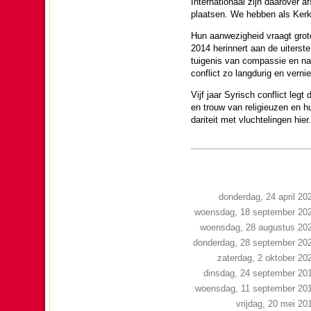
Inter­na­tio­naal zijn daarove
plaatsen. We hebben als Kerk ee
Hun aanwe­zig­heid vraagt grote
2014 herinnert aan de uiterste 
tui­ge­nis van compassie en nab
conflict zo langdurig en ver­ni
Vijf jaar Syrisch conflict legt 
en trouw van reli­gi­euzen en hu
da­ri­teit met vluch­te­lingen hier.
donderdag, 24 april 20
woensdag, 18 september 20
woensdag, 28 augustus 20
donderdag, 28 september 20
zaterdag, 2 oktober 20
dinsdag, 24 september 20
woensdag, 11 september 20
vrijdag, 20 mei 20