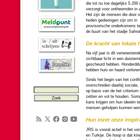
die tot nu toe dage­lijks 5.200 m
ver­zorgt voor ontheem­den in
Het zijn de mensen die door o
he­den ge­dwon­gen zijn om in
provisorische onder­ko­mens te
de buurt van het stadje Sahn
De kracht van lokale 
Na vijf jaar is dit verwoesten
zicht­baar licht in een duistern
gescheurd hebben. Honderd­dui­
hebben huis en haard verloren en
Sinds het begin van het confl
over­schre­den daarbij sociale,
op basis van de het criterium
zetten en vol te hou­den. Som­
kans krijgen om hun ideeën 
mensen geholpen kunnen wor­d
Hun inzet onze in­spi­ra
JRS is vooral actief in het ver
en Turkije. De hoop is dat kin