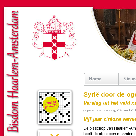
Home
Nieu
Syrië door de og
Verslag uit het veld na
gepubliceerd: zondag, 20 maart 20
Vijf jaar zin­loze ver­nie
De bis­schop van Haar­lem-Am­
heeft de afgelopen maan­den 