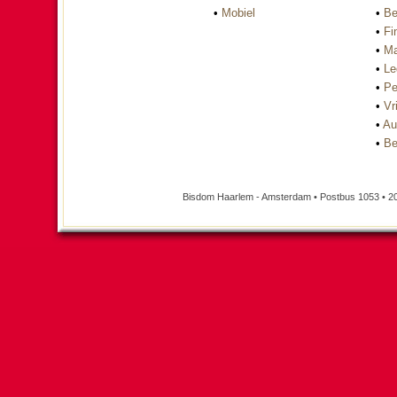
•
Mobiel
•
Be
•
Fi
•
Ma
•
Le
•
Pe
•
Vri
•
Au
•
Be
Bisdom Haarlem - Amsterdam • Postbus 1053 • 2