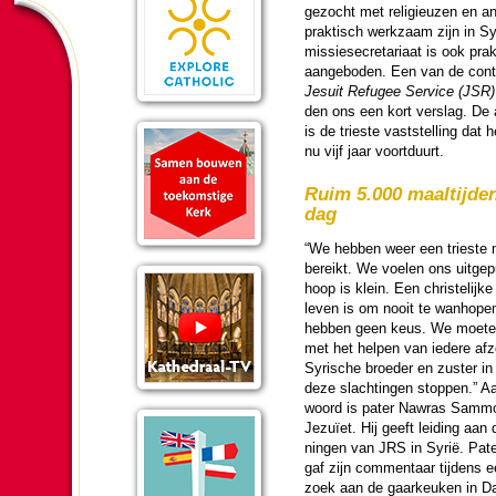
gezocht met reli­gi­euzen en a
prak­tisch werk­zaam zijn in Sy
missie­secre­ta­riaat is ook pra
aan­ge­bo­den. Een van de con
Jesuit Refugee Service (JSR)
den ons een kort ver­slag. De a
is de trieste vast­stel­ling dat h
nu vijf jaar voortduurt.
Ruim 5.000 maal­tij­de
dag
“We hebben weer een trieste mi
bereikt. We voelen ons uitge­
hoop is klein. Een chris­te­lij
leven is om nooit te wanhope
hebben geen keus. We moeten
met het helpen van iedere afzon
Syrische broe­der en zuster in
deze slach­tingen stoppen.” A
woord is pater Nawras Sammo
Jezuïet. Hij geeft lei­ding aan 
ningen van JRS in Syrië. Pa
gaf zijn com­men­taar tij­dens 
zoek aan de gaarkeuken in 