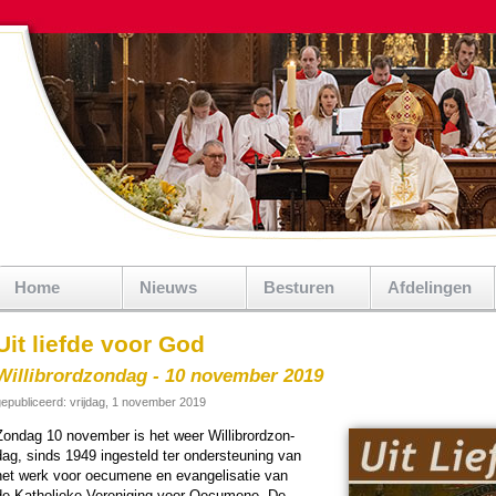
Home
Nieuws
Besturen
Afdelingen
Uit liefde voor God
Willibrordzondag - 10 november 2019
epubliceerd: vrijdag, 1 november 2019
ondag 10 no­vem­ber is het weer Wil­li­brord­zon­
dag, sinds 1949 inge­steld ter onder­steu­ning van
het werk voor oecumene en evangeli­sa­tie van
de Katho­lieke Vereni­ging voor Oecumene. De