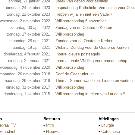
zondag, 21 januari 2024
Week van gebed voor eenheid
dinsdag, 24 oktober 2023
Inspiratiedag Katholieke Vereniging voor Oe
zondag, 22 oktober 2023
Hebben wij allen niet één Vader?
woensdag, 2 november 2022
Willibrordzondag 6 november
zaterdag, 30 april 2022
Zondag van de Oosterse Kerken
zondag, 17 oktober 2021
Willibrordzondag
maandag, 26 april 2021
Zondag voor de Oosterse Kerken
maandag, 19 april 2021
Webinar Zondag voor de Oosterse Kerken
donderdag, 4 februari 2021
Interreligieuze postzegels
dinsdag, 2 februari 2021
Internationale VN-Dag voor broederschap
woensdag, 4 november 2020
Willibrordzondag
maandag, 26 november 2018
Doof de Geest niet uit
maandag, 29 oktober 2018
Thema: Samen wandelen, bidden en werken
dinsdag, 31 oktober 2017
Willibrordzondag
donderdag, 1 oktober 2015
Willibrordzondag in teken van Laudato Si’
s
Besturen
Afdelingen
edraal TV
•
Intro
•
Liturgie
wsarchief
•
Nieuws
•
Catechese