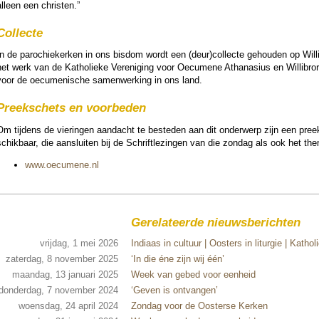
alleen een christen.”
Collecte
In de paro­chie­kerken in ons bisdom wordt een (deur)collecte gehou­den op Wil­l
het werk van de Katho­lieke Vereni­ging voor Oecumene Athanasius en Wil­li­bror
voor de oecu­me­nische samen­wer­king in ons land.
Preekschets en voor­beden
Om tij­dens de vie­rin­gen aan­dacht te beste­den aan dit on­der­werp zijn een pr
chik­baar, die aan­slui­ten bij de Schrift­le­zingen van die zon­dag als ook het the
www.oecumene.nl
Gerelateerde nieuwsberichten
vrijdag, 1 mei 2026
Indiaas in cultuur | Oosters in liturgie | Kathol
zaterdag, 8 november 2025
‘In die éne zijn wij één’
maandag, 13 januari 2025
Week van gebed voor eenheid
donderdag, 7 november 2024
‘Geven is ontvangen’
woensdag, 24 april 2024
Zondag voor de Oosterse Kerken