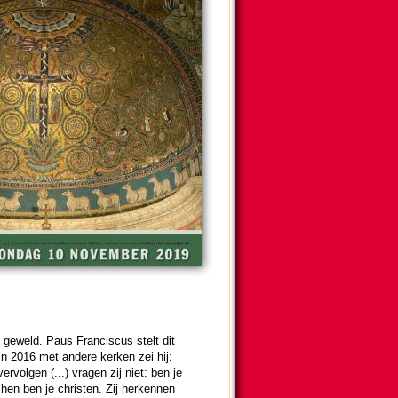
geweld. Paus Fran­cis­cus stelt dit
g in 2016 met andere kerken zei hij:
ver­volgen (...) vragen zij niet: ben je
 hen ben je christen. Zij herkennen