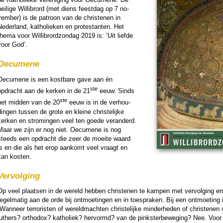
eilige Wil­li­brord (met diens feest­dag op 7 no­
em­ber) is de patroon van de chris­te­nen in
eder­land, katho­lieken en pro­tes­tan­ten. Het
hema voor Wil­li­brord­zon­dag 2019 is: ‘Uit liefde
voor God’.
Oecumene
Oecumene is een kost­ba­re gave aan én
ste
opdracht aan de kerken in de 21
eeuw. Sinds
ste
het mid­den van de 20
eeuw is in de ver­hou­
ingen tussen de grote en kleine chris­te­lijke
kerken en stro­mingen veel ten goede veran­derd.
Maar we zijn er nog niet. Oecumene is nog
steeds een opdracht die zeer de moeite waard
is en die als het erop aan­komt veel vraagt en
kan kosten.
Vervol­ging
Op veel plaatsen in de wereld hebben chris­te­nen te kampen met ver­vol­ging en 
egel­ma­tig aan de orde bij ont­moe­tingen en in toe­spra­ken. Bij een ont­moe­tin
Wanneer ter­ro­ris­ten of wereld­machten chris­te­lijke min­der­he­den of chris­te­nen 
luthers? ortho­dox? katho­liek? her­vormd? van de pinkster­be­we­ging? Nee. Voor