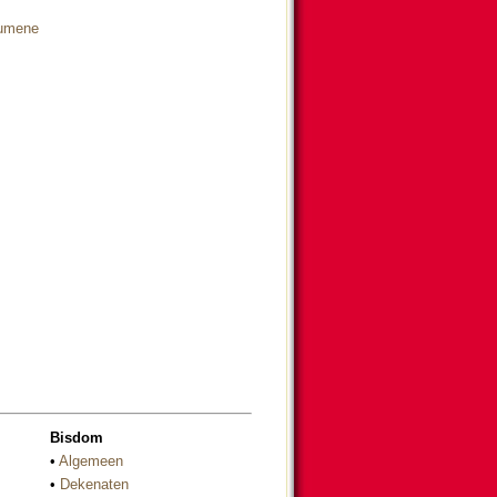
cumene
Bisdom
•
Algemeen
•
Dekenaten