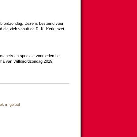
i­brord­zon­dag. Deze is bestemd voor
d die zich vanuit de R.-K. Kerk inzet
eekschets en speciale voor­beden be­
ma van Wil­li­brord­zon­dag 2019:
iek in geloof