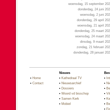
woensdag, 15 september 20
donderdag, 24 juni 20
woensdag, 2 juni 20
donderdag, 29 april 20
woensdag, 21 april 20
donderdag, 25 maart 20
woensdag, 24 maart 20
dinsdag, 9 maart 20
zondag, 21 februari 20
donderdag, 28 januari 20
Nieuws
Bes
•
Home
•
Kathedraal TV
•
In
•
Contact
•
Nieuwsarchief
•
Ni
•
Dossiers
•
Be
•
Woord vd bisschop
•
Vi
•
Samen Kerk
•
Ke
•
Mobiel
•
Be
•
Fi