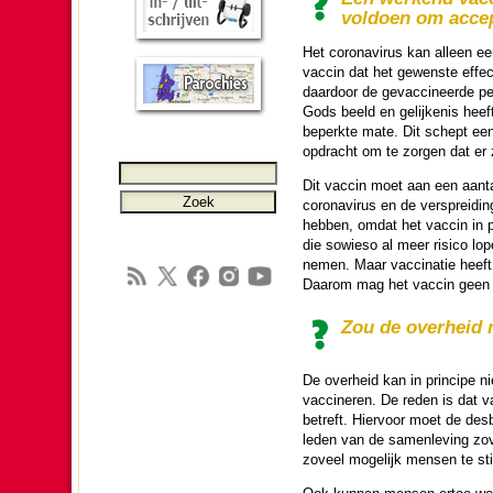
voldoen om accep
Het corona­vi­rus kan alleen e
vaccin dat het gewenste effect
daardoor de gevacci­neerde pe
Gods beeld en gelijkenis heeft
beperkte mate. Dit schept een 
opdracht om te zorgen dat er z
Dit vaccin moet aan een aantal
corona­vi­rus en de versprei­din
hebben, omdat het vaccin in p
die sowieso al meer risico lop
nemen. Maar vaccinatie heeft 
Daarom mag het vaccin geen er
Zou de over­heid
De over­heid kan in principe 
vaccineren. De reden is dat vac
betreft. Hier­voor moet de de
leden van de samen­le­ving zov
zoveel moge­lijk mensen te sti