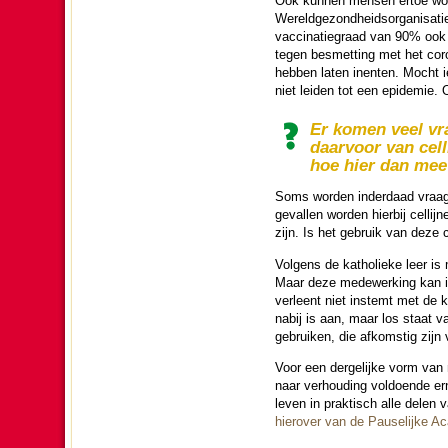
Ook kunnen mensen ertoe wor­d
Wereldge­zond­heids­orga­ni­sa­
vaccinatiegraad van 90% ook 
tegen besmet­ting met het coro
hebben laten inenten. Mocht i
niet lei­den tot een epidemie
Er komen veel vra
daarvoor van cell
hoe hier dan mee
Soms wor­den inder­daad vraag
gevallen wor­den hierbij celli
zijn. Is het gebruik van deze 
Volgens de katho­lieke leer is
Maar deze mede­wer­king kan in
verleent niet instemt met de k
nabij is aan, maar los staat v
gebruiken, die afkoms­tig zijn
Voor een derge­lijke vorm van 
naar ver­hou­ding voldoende ern
leven in prak­tisch alle delen 
hierover van de Pau­se­lijke 