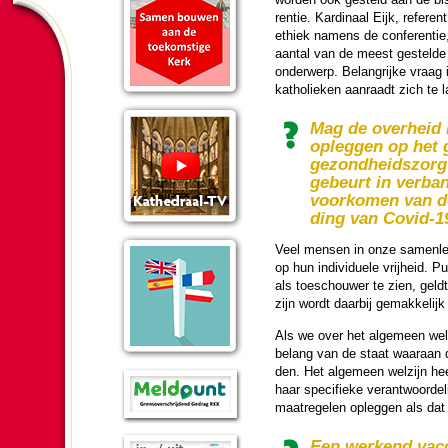
ren­tie. Kar­di­naal Eijk, refer
ethiek namens de con­fe­ren­ti
aantal van de meest gestelde 
on­der­werp. Be­lang­rijke vraag 
katho­lieken aanraadt zich te 
Mag de over­heid 
opleggen op het 
ge­zond­heids­zor
gebeurt in ver­ba
voor­ko­men van d
ding van Covid-1
Veel mensen in onze samen­le­
op hun in­di­vi­duele vrij­heid
als toe­schou­wer te zien, gel
zijn wordt daarbij ge­mak­ke­lij
Als we over het alge­meen wel­z
belang van de staat waaraan d
den. Het alge­meen wel­zijn heef
haar spe­ci­fie­ke verant­woor­
maat­regelen opleggen als dat 
Een werkend vacc