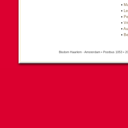
•
Ma
•
Le
•
Pe
•
Vri
•
Au
•
Be
Bisdom Haarlem - Amsterdam • Postbus 1053 • 2