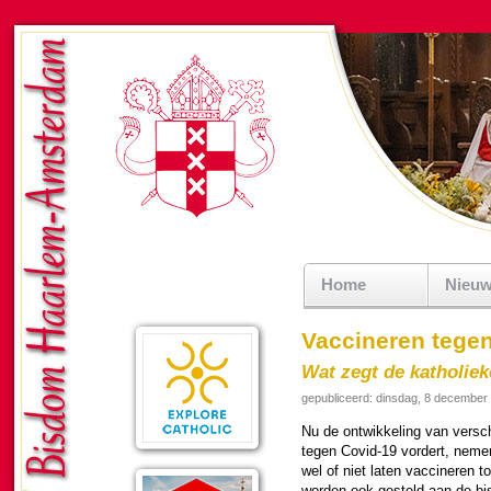
Home
Nieu
Vaccineren tege
Wat zegt de katholiek
gepubliceerd: dinsdag, 8 december
Nu de ont­wik­ke­ling van ver­sc
tegen Covid-19 vor­dert, neme
wel of niet laten vaccineren 
wor­den ook gesteld aan de bis