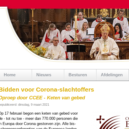
Home
Nieuws
Besturen
Afdelingen
Bidden voor Corona-slachtoffers
Oproep door CCEE - Keten van gebed
epubliceerd: dinsdag, 9 maart 2021
Op 17 februari begon een keten van gebed voor
de - tot nu toe - meer dan 770.000 personen die
in Europa door Corona gestorven zijn. Alle bis­
schop­pen­con­fe­ren­ties van de Europese lan­den