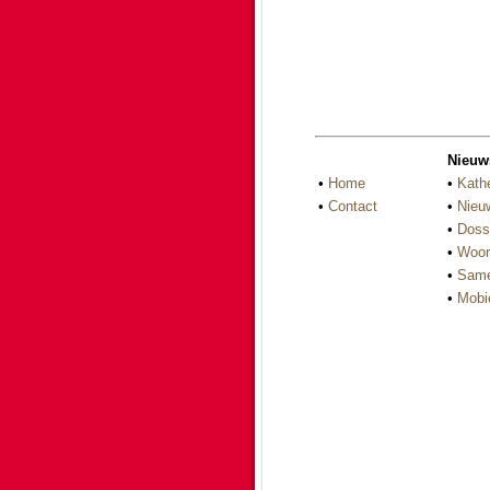
Nieuw
•
Home
•
Kath
•
Contact
•
Nieu
•
Doss
•
Woor
•
Same
•
Mobi