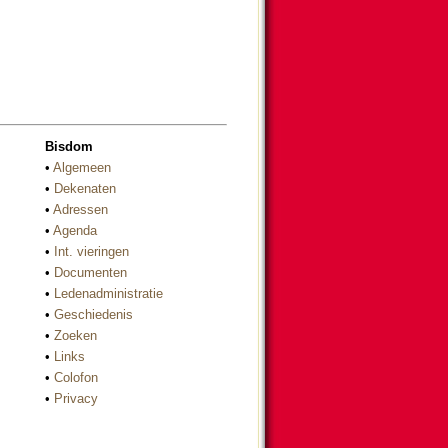
Bisdom
•
Algemeen
•
Dekenaten
•
Adressen
•
Agenda
•
Int. vieringen
•
Documenten
•
Ledenadministratie
•
Geschiedenis
•
Zoeken
•
Links
•
Colofon
•
Privacy