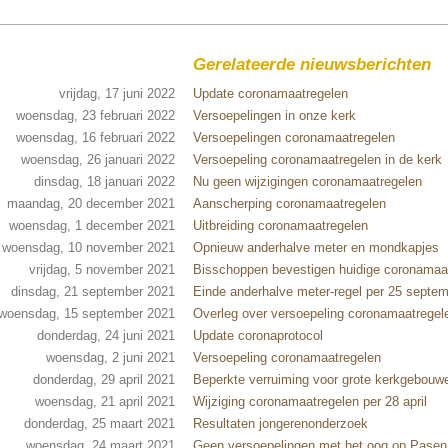
Gerelateerde nieuwsberichten
vrijdag, 17 juni 2022
Update coronamaatregelen
woensdag, 23 februari 2022
Versoepelingen in onze kerk
woensdag, 16 februari 2022
Versoepelingen coronamaatregelen
woensdag, 26 januari 2022
Versoepeling coronamaatregelen in de kerk
dinsdag, 18 januari 2022
Nu geen wijzigingen coronamaatregelen
maandag, 20 december 2021
Aanscherping coronamaatregelen
woensdag, 1 december 2021
Uitbreiding coronamaatregelen
woensdag, 10 november 2021
Opnieuw anderhalve meter en mondkapjes
vrijdag, 5 november 2021
Bisschoppen bevestigen huidige coronamaa
dinsdag, 21 september 2021
Einde anderhalve meter-regel per 25 septe
woensdag, 15 september 2021
Overleg over versoepeling coronamaatregel
donderdag, 24 juni 2021
Update coronaprotocol
woensdag, 2 juni 2021
Versoepeling coronamaatregelen
donderdag, 29 april 2021
Beperkte verruiming voor grote kerkgebouw
woensdag, 21 april 2021
Wijziging coronamaatregelen per 28 april
donderdag, 25 maart 2021
Resultaten jongerenonderzoek
woensdag, 24 maart 2021
Geen versoepelingen met het oog op Pasen