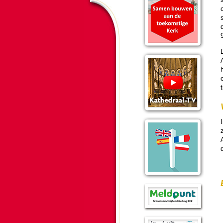
9
A
c
I