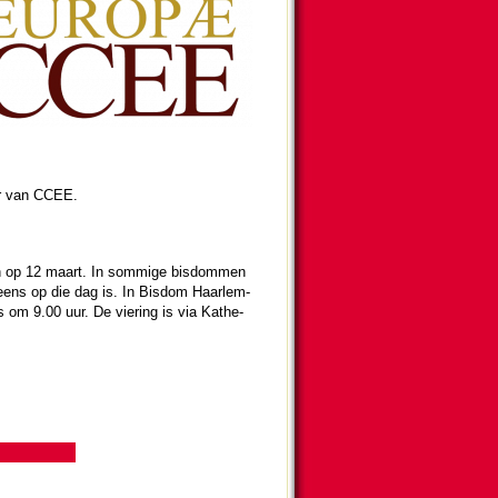
er van CCEE.
den op 12 maart. In som­mi­ge bis­dom­men
­eens op die dag is. In Bisdom Haar­lem-
 om 9.00 uur. De vie­ring is via Ka­the­