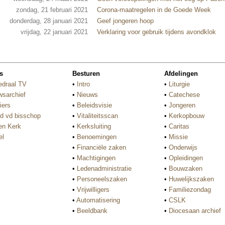
zondag, 21 februari 2021
Corona-maatregelen in de Goede Week
donderdag, 28 januari 2021
Geef jongeren hoop
vrijdag, 22 januari 2021
Verklaring voor gebruik tijdens avondklok
s
Besturen
Afdelingen
edraal TV
•
Intro
•
Liturgie
wsarchief
•
Nieuws
•
Catechese
iers
•
Beleidsvisie
•
Jongeren
d vd bisschop
•
Vitaliteitsscan
•
Kerkopbouw
n Kerk
•
Kerksluiting
•
Caritas
el
•
Benoemingen
•
Missie
•
Financiële zaken
•
Onderwijs
•
Machtigingen
•
Opleidingen
•
Ledenadministratie
•
Bouwzaken
•
Personeelszaken
•
Huwelijkszaken
•
Vrijwilligers
•
Familiezondag
•
Automatisering
•
CSLK
•
Beeldbank
•
Diocesaan archief