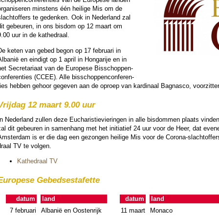
or­ga­ni­se­ren minstens één heilige Mis om de
slacht­of­fers te gedenken. Ook in Neder­land zal
dit gebeuren, in ons bisdom op 12 maart om
.00 uur in de ka­the­draal.
De keten van gebed begon op 17 februari in
lbanië en ein­digt op 1 april in Hongarije en in
het Se­cre­ta­riaat van de Europese Bis­schop­pen­
on­fe­ren­ties (CCEE). Alle bis­schop­pen­con­fe­ren­
ties hebben gehoor gegeven aan de oproep van kar­di­naal Bagnasco, voor­zit­t
Vrij­dag 12 maart 9.00 uur
n Neder­land zullen deze Eucha­ris­tie­vie­ringen in alle bis­dom­men plaats vin­
zal dit gebeuren in samenhang met het ini­tia­tief 24 uur voor de Heer, dat even
Am­ster­dam is er die dag een gezon­gen heilige Mis voor de Corona-slacht­of­fers
draal TV te volgen.
Ka­the­draal TV
Europese Gebeds­es­ta­fette
datum
land
datum
land
7 februari
Albanië en Oos­ten­rijk
11 maart
Monaco