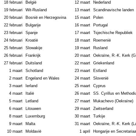
18 februari
België
12 maart
Neder­land
19 februari
Wit-Rusland
13 maart
Scandina­vische lan­den
20 februari
Bosnië en Herzegovina
15 maart
Polen
22 februari
Bulgarije
16 maart
Portugal
23 februari
Spanje
17 maart
Tsje­chische Republiek
24 februari
Kroatië
18 maart
Roemenië
25 februari
Slowakije
19 maart
Rusland
26 februari
Frank­rijk
20 maart
Oekraïne, R.-K. Kerk (Gr
27 februari
Duits­land
22 maart
Griekenland
1 maart
Schotland
23 maart
Estland
2 maart
Engeland en Wales
24 maart
Slovenië
3 maart
Ierland
25 maart
Cyprus
4 maart
Italië
26 maart
SS. Cyrillus en Methodi
5 maart
Letland
27 maart
Mukachevo (Oekraïne)
6 maart
Litouwen
29 maart
Zwitserland
8 maart
Lu­xem­burg
30 maart
Turkije
9 maart
Malta
31 maart
Oekraïne, R.-K. Kerk (Lat
10 maart
Moldavië
1 april
Hongarije en Se­cre­ta­ri