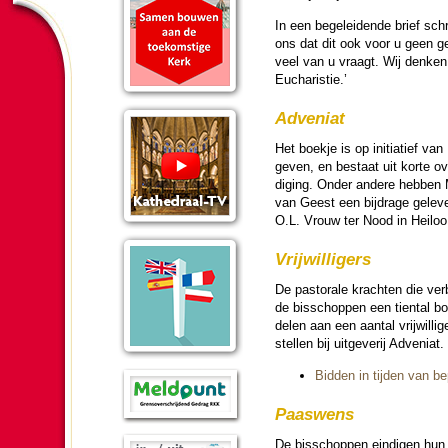
In een be­ge­lei­dende brief schr
ons dat dit ook voor u geen ge­
veel van u vraagt. Wij denken
Eucha­ris­tie.’
Adveniat
Het boekje is op ini­tia­tief van
ge­ven, en bestaat uit korte o
diging. Onder andere hebben 
van Geest een bijdrage geleve
O.L. Vrouw ter Nood in Heilo
Vrij­wil­li­gers
De pas­to­rale krachten die ve
de bis­schop­pen een tiental b
delen aan een aantal vrij­wil­li­
stel­len bij uit­ge­ve­rij Adveniat.
Bidden in tij­den van be
Paaswens
De bis­schop­pen ein­digen hu