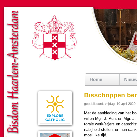
Home
Nieu
Bisschoppen bem
gepubliceerd: vrijdag, 10 april 2020
Met de aanbie­ding van het boek
willen Mgr. J. Punt en Mgr. J. 
to­rale werk(st)ers en cate­c
nabij­heid stellen, en hun dank
moei­lijke tijd.