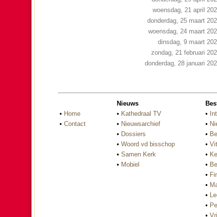
woensdag, 21 april 20
donderdag, 25 maart 20
woensdag, 24 maart 20
dinsdag, 9 maart 20
zondag, 21 februari 20
donderdag, 28 januari 20
Nieuws
Bes
•
Home
•
Kathedraal TV
•
In
•
Contact
•
Nieuwsarchief
•
Ni
•
Dossiers
•
Be
•
Woord vd bisschop
•
Vi
•
Samen Kerk
•
Ke
•
Mobiel
•
Be
•
Fi
•
Ma
•
Le
•
Pe
•
Vri