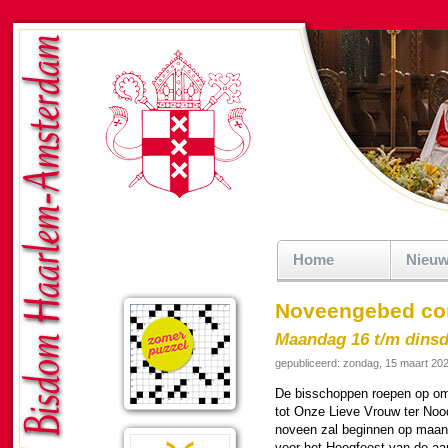
Home
Nieu
Noveengebed co
Maandag 16 t/m dinsd
gepubliceerd: zondag, 15 maart 20
De bis­schop­pen roepen op om
tot Onze Lieve Vrouw ter Nood
noveen zal beginnen op maan­
voor het Hoog­feest van de aan