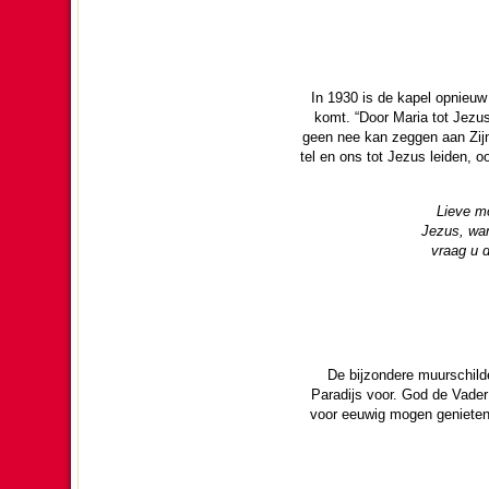
In 1930 is de kapel opnieuw
komt. “Door Maria tot Jezus
geen nee kan zeggen aan Zijn
tel en ons tot Jezus lei­den, 
Lieve mo
Jezus, wan
vraag u d
De bij­zon­dere muur­schi
Paradijs voor. God de Vader 
voor eeuwig mogen genieten v