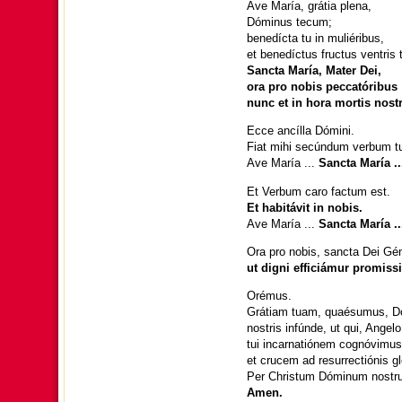
Ave María, grátia plena,
Dóminus tecum;
benedícta tu in muliéribus,
et benedíctus fructus ventris t
Sancta María, Mater Dei,
ora pro nobis peccatóribus
nunc et in hora mortis nost
Ecce ancílla Dómini.
Fiat mihi secúndum verbum t
Ave María ...
Sancta María ..
Et Verbum caro factum est.
Et habitávit in nobis.
Ave María ...
Sancta María ..
Ora pro nobis, sancta Dei Géni
ut digni efficiámur pro­miss
Orémus.
Grátiam tuam, quaésumus, D
nostris infúnde, ut qui, Angelo 
tui incarnatiónem cognóvimus
et crucem ad resurrectiónis g
Per Christum Dóminum nostr
Amen.