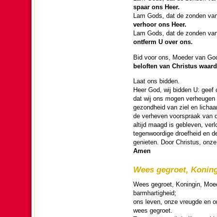
spaar ons Heer.
Lam Gods, dat de zon­den va
verhoor ons Heer.
Lam Gods, dat de zon­den va
ontferm U over ons.
Bid voor ons, Moeder van Go
beloften van Christus waar­d
Laat ons bid­den.
Heer God, wij bid­den U: geef
dat wij ons mogen verheugen 
ge­zond­heid van ziel en lich
de verheven voor­spraak van d
altijd maagd is ge­ble­ven, ver
te­gen­woor­dige droef­heid en
genieten. Door Christus, onze
Amen
Wees gegroet, Konin
Wees gegroet, Koningin, Moe
barm­har­tig­heid;
ons leven, onze vreugde en o
wees gegroet.