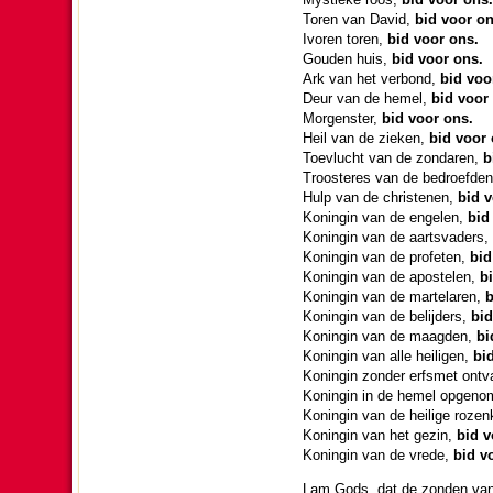
Toren van David,
bid voor on
Ivoren toren,
bid voor ons.
Gouden huis,
bid voor ons.
Ark van het verbond,
bid voo
Deur van de hemel,
bid voor
Mor­gen­ster,
bid voor ons.
Heil van de zieken,
bid voor 
Toevlucht van de zondaren,
b
Troos­te­res van de bedroef­de
Hulp van de chris­te­nen,
bid v
Koningin van de engelen,
bid
Koningin van de aarts­va­ders,
Koningin van de profeten,
bid
Koningin van de apos­te­len,
b
Koningin van de mar­te­la­ren,
b
Koningin van de belij­ders,
bid
Koningin van de maag­den,
bi
Koningin van alle heiligen,
bi
Koningin zon­der erfsmet ont­v
Koningin in de hemel opgeno
Koningin van de heilige rozen
Koningin van het gezin,
bid v
Koningin van de vrede,
bid v
Lam Gods, dat de zon­den va