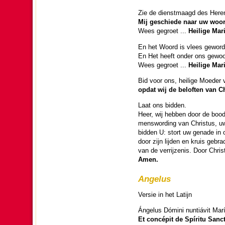
Zie de dienst­maagd des Here
Mij geschiede naar uw woor
Wees gegroet ...
Heilige Mari
En het Woord is vlees gewor­
En Het heeft onder ons gewo
Wees gegroet ...
Heilige Mari
Bid voor ons, heilige Moeder
opdat wij de beloften van Ch
Laat ons bid­den.
Heer, wij hebben door de boo
menswor­ding van Christus, uw
bid­den U: stort uw genade in 
door zijn lij­den en kruis gebrac
van de ver­rij­ze­nis. Door Chr
Amen.
Angelus
Versie in het Latijn
Ángelus Dómini nuntiávit Mar
Et concépit de Spíritu Sanc