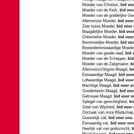
Moeder van Christus,
bid voo
Moeder van de Kerk,
bid voo
Moeder van de god­de­lijke G
Allerreinste Moeder,
bid voor
Zeer kuise Moeder,
bid voor 
Maag­de­lijke Moeder,
bid voo
On­be­vlekte Moeder,
bid voor
Beminne­lijke Moeder,
bid voo
Bewon­de­rens­waar­dige Moede
Moeder van goede raad,
bid 
Moeder van de Schepper,
bid
Moeder van de Zaligmaker,
b
Allervoorzich­tigste Maagd,
bi
Eerwaar­dige Maagd,
bid voo
Lofwaar­dige Maagd,
bid voor
Mach­tige Maagd,
bid voor o
Goeder­tieren Maagd,
bid voo
Getrouwe Maagd,
bid voor o
Spiegel van ge­rech­tig­heid,
bi
Zetel van Wijs­heid,
bid voor 
Oorzaak van onze Blijd­schap
Gees­te­lijk vat,
bid voor ons.
Eerwaar­dig vat,
bid voor ons
Heer­lijk vat van gods­vrucht,
b
Mystieke roos,
bid voor ons.