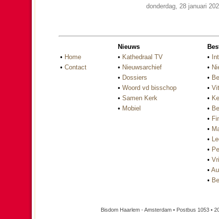
donderdag, 28 januari 20
Nieuws
Bes
•
Home
•
Kathedraal TV
•
In
•
Contact
•
Nieuwsarchief
•
Ni
•
Dossiers
•
Be
•
Woord vd bisschop
•
Vi
•
Samen Kerk
•
Ke
•
Mobiel
•
Be
•
Fi
•
Ma
•
Le
•
Pe
•
Vri
•
Au
•
Be
Bisdom Haarlem - Amsterdam • Postbus 1053 • 2