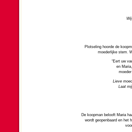
Wij
Plot­se­ling hoorde de koop
moe­der­lijke stem.
“Eert uw va
en Maria,
moe­der
Lieve moe­d
Laat mij
De koopman belooft Maria haar
wordt geopen­baard en het 
voor