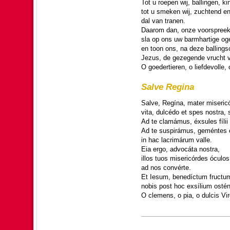
Tot u roepen wij, ballingen, ki
tot u smeken wij, zuchtend en
dal van tranen.
Daarom dan, onze voor­spreek­
sla op ons uw barm­har­tige og
en toon ons, na deze balling­
Jezus, de gezegende vrucht 
O goe­der­tieren, o liefde­voll
Salve Regina
Salve, Regína, mater misericó
vita, dulcédo et spes nostra, 
Ad te clamámus, éxsules fílii
Ad te suspirámus, geméntes e
in hac lacrimárum valle.
Eia ergo, advocáta nostra,
illos tuos misericórdes óculos
ad nos convérte.
Et Iesum, benedíctum fructum 
nobis post hoc exsílium osté
O cle­mens, o pia, o dulcis Vi