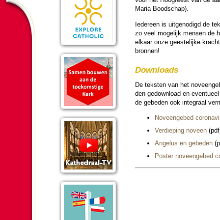
Maria Bood­schap).
Ie­der­een is uit­ge­no­digd de
zo veel moge­lijk mensen de 
elkaar onze gees­te­lij­ke krach
bronnen!
Downloads
De teksten van het noveen­ge­
den gedownload en eventueel g
de gebe­den ook in­te­graal ver
Noveen­ge­bed corona­vi
Ver­die­ping noveen
(pdf
Angelus en gebe­den
(p
Poster noveen­ge­bed co