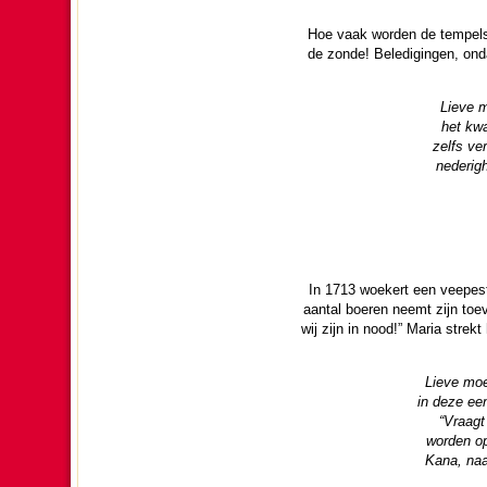
Hoe vaak wor­den de tempels,
de zonde! Bele­digingen, ondan
Lieve m
het kwa
zelfs ve
nede­rig
In 1713 woekert een veepest 
aantal boeren neemt zijn toev
wij zijn in nood!” Maria strek
Lieve moe
in deze een
“Vraagt
wor­den o
Kana, naa