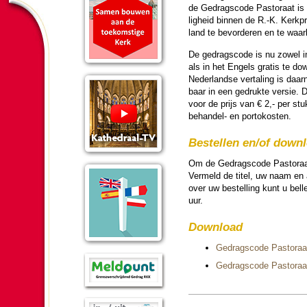
de Gedrags­co­de Pas­to­raat is
lig­heid binnen de R.-K. Kerk­pr
land te bevor­de­ren en te waar­
De gedrags­co­de is nu zowel i
als in het Engels gratis te dow
Neder­landse vertaling is daar­
baar in een gedrukte versie. De
voor de prijs van € 2,- per stu
behandel- en porto­kos­ten.
Be­stel­len en/of down­
Om de Gedrags­co­de Pas­to­raat
Vermeld de titel, uw naam en a
over uw be­stel­ling kunt u bel
uur.
Download
Gedrags­co­de Pas­to­raa
Gedrags­co­de Pas­to­ra