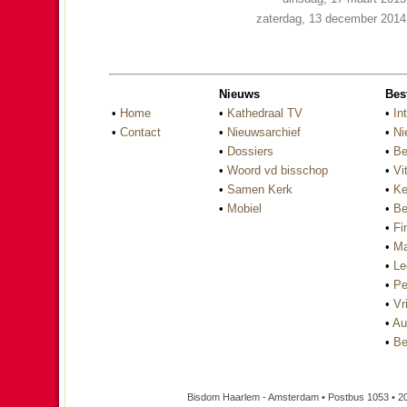
zaterdag, 13 december 2014
Nieuws
Bes
•
Home
•
Kathedraal TV
•
In
•
Contact
•
Nieuwsarchief
•
Ni
•
Dossiers
•
Be
•
Woord vd bisschop
•
Vi
•
Samen Kerk
•
Ke
•
Mobiel
•
Be
•
Fi
•
Ma
•
Le
•
Pe
•
Vri
•
Au
•
Be
Bisdom Haarlem - Amsterdam • Postbus 1053 • 2