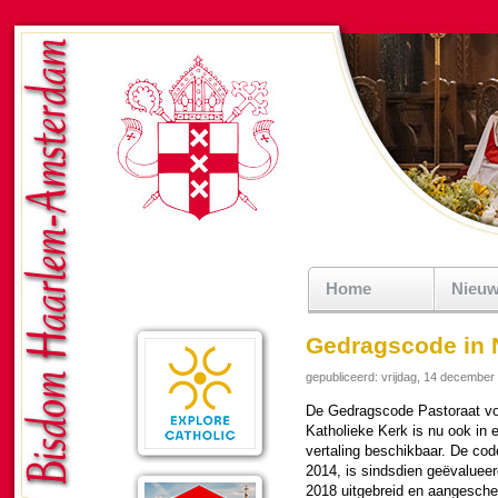
Home
Nieu
Gedragscode in 
gepubliceerd: vrijdag, 14 december
De Gedrags­co­de Pas­to­raat 
Katho­lieke Kerk is nu ook in
vertaling be­schik­baar. De cod
2014, is sindsdien geëvalueer
2018 uit­ge­breid en aan­ge­sch