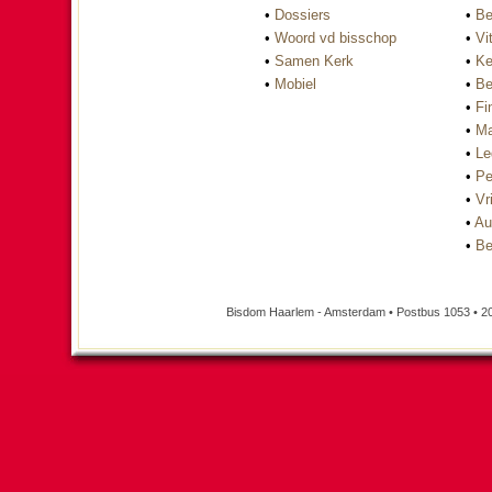
•
Dossiers
•
Be
•
Woord vd bisschop
•
Vi
•
Samen Kerk
•
Ke
•
Mobiel
•
Be
•
Fi
•
Ma
•
Le
•
Pe
•
Vri
•
Au
•
Be
Bisdom Haarlem - Amsterdam • Postbus 1053 • 2