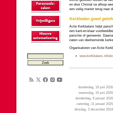
en door Christal na afloop wee
een veilig manier terug naar de
Kerk­le­den goed geïn­
Actie Kerk­ba­lans helpt pa­ro­
een kant-en-klaar voor­beeld­be­
pa­ro­chie of ge­meen­te. Daar­n
riaten van deel­ne­mende kerken
Or­ga­ni­sa­toren van Actie Ker
www.kerk­ba­lans.nl/tele
donderdag, 18 juni 2026
woensdag, 10 juni 2026
donderdag, 8 januari 2026
zaterdag, 11 januari 2025
dinsdag, 3 december 2024