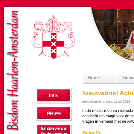
Home
Nieu
Nieuwsbrief Acti
gepubliceerd: vrijdag, 15 juli 2022
In de meest recente nieuws­br
aan­dacht gevraagd voor de bel
vragen in ver­band met de AVG 
Belactie