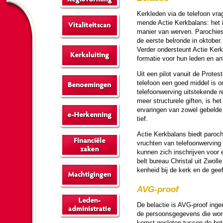
Kerk­le­den via de tele­foon v
men­de Actie Kerk­ba­lans: het 
manier van werven. Pa­ro­chies
de eerste belronde in ok­to­ber
Verder onder­steunt Actie Kerk
for­ma­tie voor hun leden en an
Uit een pilot vanuit de Pro­tes
tele­foon een goed middel is o
tele­foon­wer­ving uitstekende 
meer struc­tu­rele giften, is het
erva­ringen van zowel gebelde ke
tief.
Actie Kerk­ba­lans biedt pa­r
vruchten van tele­foon­wer­vin
kunnen zich in­schrij­ven voor
belt bureau Christal uit Zwolle
ken­heid bij de kerk en de geef
AVG-proof
De belactie is AVG-proof ingeri
de per­soons­ge­ge­vens die wo
komst gesloten tussen de be­tr