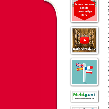
z
T
w
s
T
d