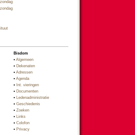
nzondag
nzondag
ituut
Bisdom
•
Algemeen
•
Dekenaten
•
Adressen
•
Agenda
•
Int. vieringen
•
Documenten
•
Ledenadministratie
•
Geschiedenis
•
Zoeken
•
Links
•
Colofon
•
Privacy