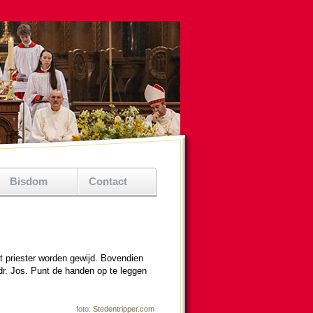
Bisdom
Contact
t pries­ter wor­den gewijd. Bovendien
 dr. Jos. Punt de han­den op te leggen
foto:
Stedentripper.com