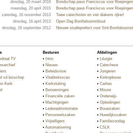
dinsdag, 20 maart 2018
Boodschap paus Franciscus voor Roepinge
maandag, 20 april 2015
Boodschap paus Franciscus voor Roepinge
zaterdag, 16 november 2013
Twee catechisten en vier diakens rijker!
dinsdag, 16 april 2013
Open Dag Bonifatiusinstituut
dinsdag, 18 september 2012
Nieuwe studieprefect voor Sint-Bonifatiusinst
s
Besturen
Afdelingen
edraal TV
•
Intro
•
Liturgie
wsarchief
•
Nieuws
•
Catechese
iers
•
Beleidsvisie
•
Jongeren
d vd bisschop
•
Vitaliteitsscan
•
Kerkopbouw
n Kerk
•
Kerksluiting
•
Caritas
el
•
Benoemingen
•
Missie
•
Financiële zaken
•
Onderwijs
•
Machtigingen
•
Opleidingen
•
Ledenadministratie
•
Bouwzaken
•
Personeelszaken
•
Huwelijkszaken
•
Vrijwilligers
•
Familiezondag
•
Automatisering
•
CSLK