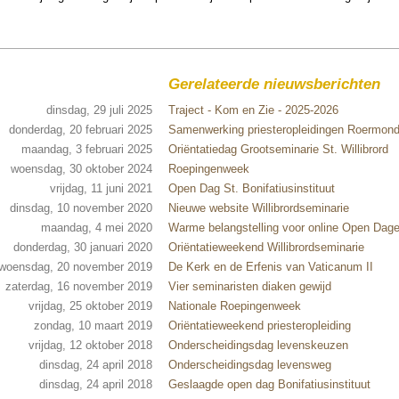
Gerelateerde nieuwsberichten
dinsdag, 29 juli 2025
Traject - Kom en Zie - 2025-2026
donderdag, 20 februari 2025
Samenwerking priesteropleidingen Roermon
maandag, 3 februari 2025
Oriëntatiedag Grootseminarie St. Willibrord
woensdag, 30 oktober 2024
Roepingenweek
vrijdag, 11 juni 2021
Open Dag St. Bonifatiusinstituut
dinsdag, 10 november 2020
Nieuwe website Willibrordseminarie
maandag, 4 mei 2020
Warme belangstelling voor online Open Dag
donderdag, 30 januari 2020
Oriëntatieweekend Willibrordseminarie
woensdag, 20 november 2019
De Kerk en de Erfenis van Vaticanum II
zaterdag, 16 november 2019
Vier seminaristen diaken gewijd
vrijdag, 25 oktober 2019
Nationale Roepingenweek
zondag, 10 maart 2019
Oriëntatieweekend priesteropleiding
vrijdag, 12 oktober 2018
Onderscheidingsdag levenskeuzen
dinsdag, 24 april 2018
Onderscheidingsdag levensweg
dinsdag, 24 april 2018
Geslaagde open dag Bonifatiusinstituut