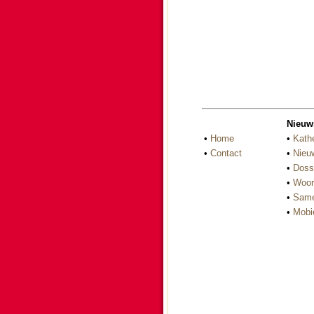
Nieuw
•
Home
•
Kath
•
Contact
•
Nieu
•
Doss
•
Woor
•
Same
•
Mobi