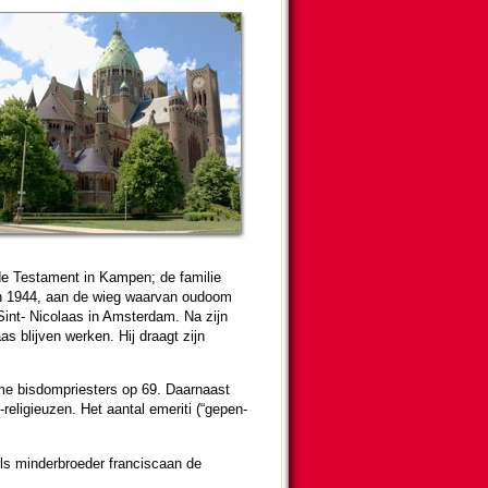
Oude Testa­ment in Kampen; de familie
k in 1944, aan de wieg waar­van oudoom
Sint- Nicolaas in Am­ster­dam. Na zijn
as blijven werken. Hij draagt zijn
e bisdom­pries­ters op 69. Daar­naast
eli­gi­euzen. Het aantal emeriti (“ge­pen­
s min­der­broe­der fran­cis­caan de