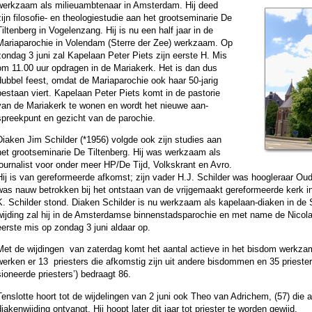
werk­zaam als milieu­ambte­naar in Am­ster­dam. Hij deed
ijn filo­so­fie- en theo­lo­giestudie aan het groot­semi­narie De
ilten­berg in Vo­ge­len­zang. Hij is nu een half jaar in de
Maria­paro­chie in Volen­dam (Sterre der Zee) werk­zaam. Op
zon­dag 3 juni zal Kape­laan Peter Piets zijn eerste H. Mis
om 11.00 uur opdragen in de Maria­kerk. Het is dan dus
dubbel feest, omdat de Maria­paro­chie ook haar 50-jarig
bestaan viert. Kape­laan Peter Piets komt in de pastorie
van de Maria­kerk te wonen en wordt het nieuwe aan­
spreek­punt en gezicht van de pa­ro­chie.
Diaken Jim Schil­der (*1956) volgde ook zijn studies aan
het groot­semi­narie De Tilten­berg. Hij was werk­zaam als
jour­na­list voor onder meer HP/De Tijd, Volks­krant en Avro.
Hij is van ge­re­for­meer­de afkomst; zijn vader H.J. Schil­der was hoog­le­raar 
was nauw betrokken bij het ontstaan van de vrij­ge­maakt ge­re­for­meer­de ker
K. Schil­der stond. Diaken Schil­der is nu werk­zaam als kape­laan-diaken in de 
wij­ding zal hij in de Am­ster­damse bin­nen­stads­paro­chie en met name de Nicola
eerste mis op zon­dag 3 juni aldaar op.
Met de wij­dingen van zater­dag komt het aantal actieve in het bisdom werkzam
erken er 13 pries­ters die afkoms­tig zijn uit andere bis­dom­men en 35 pries­ter-r
io­neerde pries­ters’) bedraagt 86.
enslotte hoort tot de wij­de­lin­gen van 2 juni ook Theo van Adrichem, (57) die al
iaken­wij­ding ont­vangt. Hij hoopt later dit jaar tot pries­ter te wor­den gewijd.