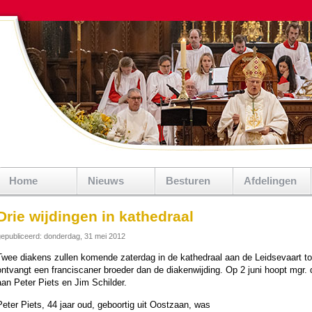
Home
Nieuws
Besturen
Afdelingen
Drie wijdingen in kathedraal
epubliceerd: donderdag, 31 mei 2012
Twee diakens zullen ko­men­de zater­dag in de ka­the­draal aan de Leidse­vaart to
ont­vangt een franciscaner broe­der dan de diaken­wij­ding. Op 2 juni hoopt mgr.
aan Peter Piets en Jim Schil­der.
Peter Piets, 44 jaar oud, geboor­tig uit Oostzaan, was