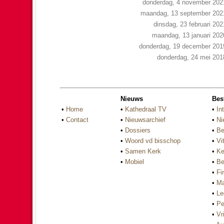
donderdag, 4 november 202
maandag, 13 september 202
dinsdag, 23 februari 202
maandag, 13 januari 202
donderdag, 19 december 201
donderdag, 24 mei 201
Nieuws
Bes
•
Home
•
Kathedraal TV
•
In
•
Contact
•
Nieuwsarchief
•
Ni
•
Dossiers
•
Be
•
Woord vd bisschop
•
Vi
•
Samen Kerk
•
Ke
•
Mobiel
•
Be
•
Fi
•
Ma
•
Le
•
Pe
•
Vri