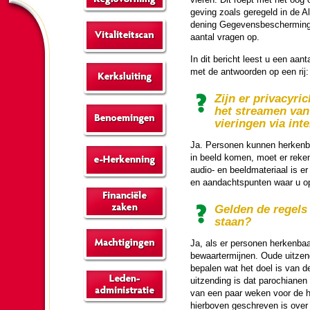
ge­ving zoals gere­geld in de 
dening Gege­vens­be­scher­min
aantal vragen op.
In dit bericht leest u een aan
met de ant­woor­den op een rij:
Zijn er privacy­ric
het streamen van k
vie­rin­gen via in­t
Ja. Personen kunnen herken­ba
in beeld komen, moet er reke­n
audio- en beeld­ma­te­riaal is e
en aan­dachts­pun­ten waar u o
Gelden de regels 
staan?
Ja, als er personen herken­baa
bewaar­ter­mijnen. Oude uitzen­
bepalen wat het doel is van de
uitzen­ding is dat pa­ro­chi­ane
van een paar weken voor de h
hierboven ge­schre­ven is over 