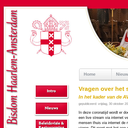
Home
Nieu
Vragen over het 
In het kader van de 
gepubliceerd: vrijdag, 30 oktober 2
In deze corona­tijd wordt er doo
een live stream via in­ter­net 
mensen thuis via in­ter­net de
vieren. Dit roept met het oog 