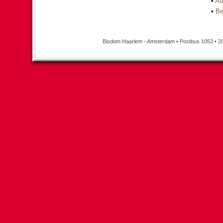
•
Au
•
Be
Bisdom Haarlem - Amsterdam • Postbus 1053 • 2