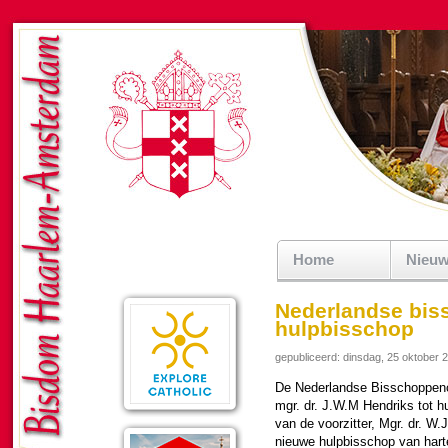
Home
Nieu
Nederlandse bis
hulpbisschop
gepubliceerd: dinsdag, 25 oktober 
De Neder­landse Bis­schop­pen­
mgr. dr. J.W.M Hendriks tot h
van de voor­zit­ter, Mgr. dr. W.J
nieuwe hulp­bis­schop van har