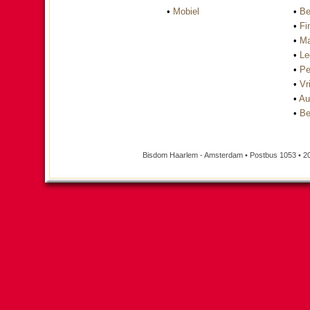
•
Mobiel
•
Be
•
Fi
•
Ma
•
Le
•
Pe
•
Vri
•
Au
•
Be
Bisdom Haarlem - Amsterdam • Postbus 1053 • 2