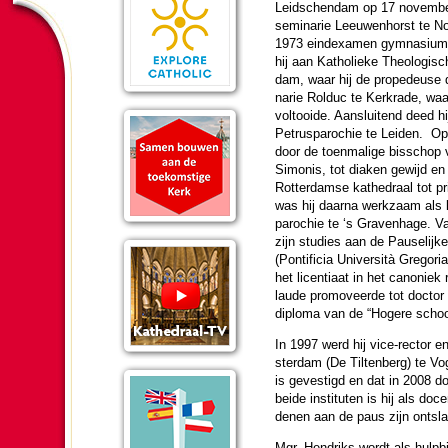
Leidschen­dam op 17 no­vem­be
semi­na­rie Leeuwenhorst te No
1973 eind­exa­men gymnasium 
hij aan Katho­lieke Theo­lo­gis
dam, waar hij de propedeuse 
na­rie Rolduc te Kerkrade, waar h
voltooide. Aan­slui­tend deed hij
Petrus­paro­chie te Leiden. O
door de toen­ma­lige bis­schop 
Simonis, tot diaken gewijd en
Rotter­damse ka­the­draal tot p
was hij daarna werk­zaam als k
paro­chie te ‘s Gravenhage. V
zijn studies aan de Pau­se­lijke G
(Pontificia Università Gregori
het licentiaat in het canoniek
laude pro­mo­veerde tot doctor
diploma van de “Hogere school v
In 1997 werd hij vice-rector e
ster­dam (De Tilten­berg) te Vo­
is geves­tigd en dat in 2008 d
beide in­sti­tu­ten is hij als 
denen aan de paus zijn ont­sla
Mgr. Hendriks wordt als hulp­b