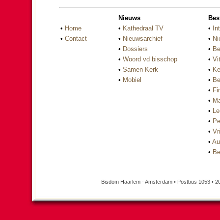
Nieuws
Bes
•
Home
•
Kathedraal TV
•
In
•
Contact
•
Nieuwsarchief
•
Ni
•
Dossiers
•
Be
•
Woord vd bisschop
•
Vi
•
Samen Kerk
•
Ke
•
Mobiel
•
Be
•
Fi
•
Ma
•
Le
•
Pe
•
Vri
•
Au
•
Be
Bisdom Haarlem - Amsterdam • Postbus 1053 • 2