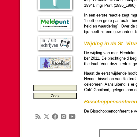
1994), mgr Punt (1995_1998) e
In een eerste reactie zegt mg
“heeft een grote pas­to­rale, b
heid en waar­de­ring”. Over de
tijd heeft hij een ge­waar­deer
Wijding in de St. Vitu
De wij­ding van mgr. Hendriks 
ber 2011. De plech­tig­heid be
the­draal. Voor deze kerk is ge
Naast de eerst wij­dende hoofd­
Hende, bis­schop van Rotter­dam
celebreren. Aan­slui­tend is e
Café Gooiland, gelegen aan de
Bis­schop­pen­con­fe­ren­
De Bis­schop­pen­con­fe­ren­tie