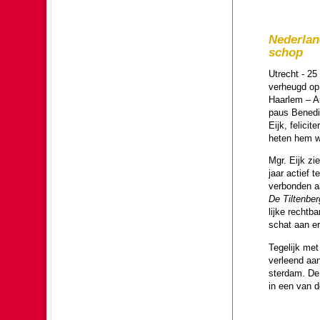
Neder­lan
schop
Utrecht - 25 
verheugd op 
Haar­lem – A
paus Bene­di
Eijk, fe­li­c
heten hem w
Mgr. Eijk zie
jaar actief t
verbon­den aa
De Tilten­ber
lijke recht­
schat aan er
Tege­lijk me
verleend aan
ster­dam. De
in een van de