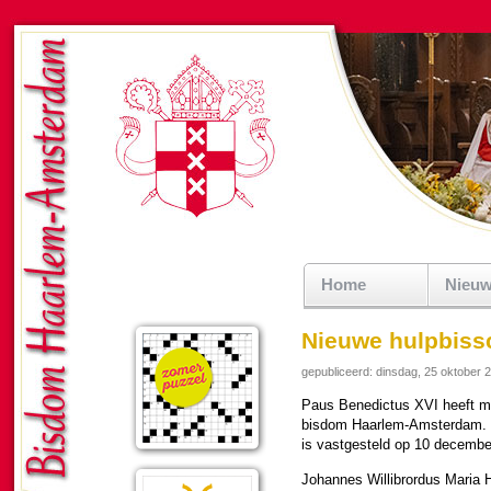
Home
Nieu
Nieuwe hulpbis
gepubliceerd: dinsdag, 25 oktober 
Paus Bene­dic­tus XVI heeft mg
bisdom Haar­lem-Am­ster­dam. 
is vast­ge­steld op 10 de­cem­b
Johannes Wil­li­brordus Maria