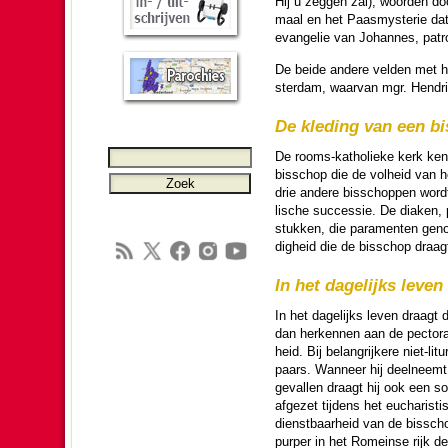
Hij u zeggen zal), woor­den do
maal en het Paas­mys­te­rie dat
evan­ge­lie van Johannes, patro
De beide andere vel­den met h
ster­dam, waar­van mgr. Hendri
De kle­ding van een bi
De rooms-katho­lieke kerk kent 
bis­schop die de vol­heid van 
drie andere bis­schop­pen wordt
lische successie. De diaken, pri
stukken, die para­menten geno
dig­heid die de bis­schop draagt
In het dage­lijks leven
In het dage­lijks leven draag
dan herkennen aan de pectorale/
heid. Bij be­lang­rijkere niet-
paars. Wanneer hij deelneemt aa
gevallen draagt hij ook een so
afgezet tij­dens het eucha­ris
dienst­baar­heid van de bis­s
purper in het Romeinse rijk d