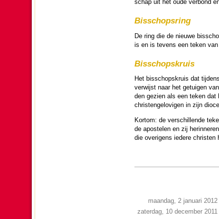
schap uit het oude verbond en 
Bis­schops­ring
De ring die de nieuwe bis­schop
is en is tevens een teken van 
Bis­schops­kruis
Het bis­schops­kruis dat tij­de
ver­wijst naar het getuigen van
den gezien als een teken dat h
christen­ge­lo­vigen in zijn di
Kortom: de ver­schil­lende teke
de apos­te­len en zij her­in­ne­
die overigens iedere christen h
maandag, 2 januari 2012
zaterdag, 10 december 2011