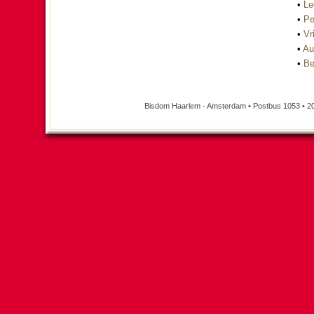
•
Le
•
Pe
•
Vri
•
Au
•
Be
Bisdom Haarlem - Amsterdam • Postbus 1053 • 2