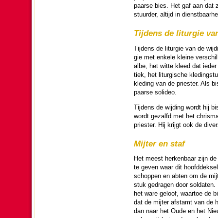
paarse bies. Het gaf aan dat z
stuur­der, altijd in dienst­baar
Tijdens de litur­gie va
Tijdens de litur­gie van de wij­
gie met enkele kleine verschil
albe, het witte kleed dat iede
tiek, het litur­gische kle­ding
kle­ding van de pries­ter. Als b
paarse solideo.
Tijdens de wij­ding wordt hij b
wordt gezalfd met het chrisma.
pries­ter. Hij krijgt ook de dive
Mijter en staf
Het meest herken­baar zijn de s
te geven waar dit hoofddeksel 
schop­pen en abten om de mijt
stuk gedragen door soldaten. 
het ware geloof, waartoe de bis­
dat de mijter afstamt van de h
dan naar het Oude en het Nieu