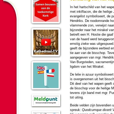
In het hartschild van het wape
met inktflacon, die de heilige
evangelist sym­bo­li­seert, de p
Hendriks. De roodomrande ho
vlammende zon, ver­wijst naar 
bij­zon­der naar het mirakel va
betreft een H. Hostie die gaa
van de haard werd terug­ge­von
erns­tig zieke was uitgespuwd
geeft de bij­zon­dere eerbied e
tie aan van de bis­schop. Te
aange­ge­ven van mgr. Hendriks
Van Burg­ste­den, sacra­men­tijn
lig­dom van het Mirakel.
De lelie in azuur sym­bo­li­se
is over­ge­no­men uit het bis­s
Dit deel van het wapen geeft de
de bis­schop voor de heilige 
tevens zijn band met mgr. Punt
tot uiting.
Beide vel­den zijn bovendien u
spreuk:
Quodcumque dixerit V