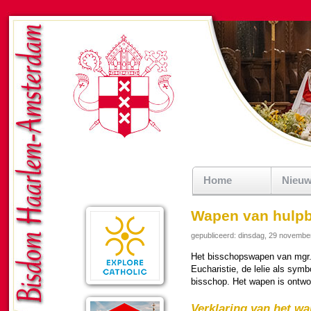
Home
Nieu
Wapen van hulpb
gepubliceerd: dinsdag, 29 novembe
Het bis­schops­wa­pen van mgr
Eucha­ris­tie, de lelie als sy
bis­schop. Het wapen is ont­wo
Ver­kla­ring van het w