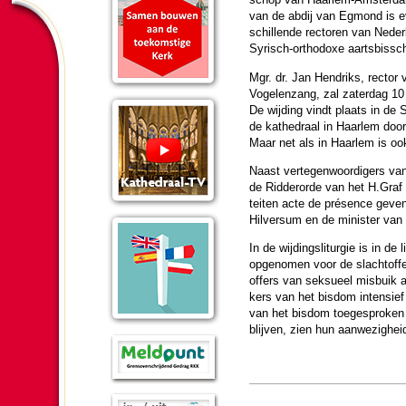
van de abdij van Egmond is ev
schil­lende rectoren van Neder
Syrisch-ortho­doxe aarts­bis­s
Mgr. dr. Jan Hendriks, rector v
Vo­ge­len­zang, zal zater­dag 1
De wij­ding vindt plaats in de
de ka­the­draal in Haar­lem door
Maar net als in Haar­lem is o
Naast ver­te­gen­woor­digers 
de Ridderorde van het H.Graf va
teiten acte de présence geven
Hilversum en de minister van
In de wij­dingslitur­gie is in de
opgeno­men voor de slacht­of­f
of­fers van seksueel misbuik aa
kers van het bisdom intensief
van het bisdom toe­ge­spro­ken 
blijven, zien hun aanwe­zig­hei