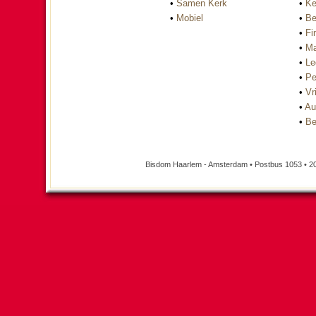
•
Samen Kerk
•
Ke
•
Mobiel
•
Be
•
Fi
•
Ma
•
Le
•
Pe
•
Vri
•
Au
•
Be
Bisdom Haarlem - Amsterdam • Postbus 1053 • 2