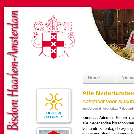
Home
Nieu
Alle Nederlandse
Aandacht voor slacht
gepubliceerd: woensdag, 7 decemb
Kar­di­naal Adrianus Simonis,
alle Neder­landse bis­schop­pe
ko­men­de zater­dag de wij­ding 
schop van Haar­lem-Am­ster­d