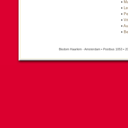
•
Ma
•
Le
•
Pe
•
Vri
•
Au
•
Be
Bisdom Haarlem - Amsterdam • Postbus 1053 • 2