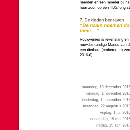
neer­den en een moe­der bij h
haar zoon op een TBS/long st
7. De doden begraven
“De naam noemen doe
meer…”
Rouwverlies is levenslang en
rouwdes­kun­dige Marius van d
een dier­ba­re (proberen te) v
2016-6)
maandag, 19 december 201
dinsdag, 1 november 201
donderdag, 1 september 201
maandag, 22 augustus 201
vrijdag, 1 juli 201
donderdag, 19 mei 201
vrijdag, 15 april 201