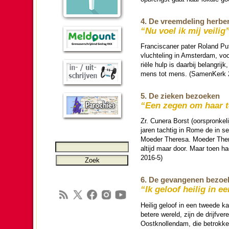
4. De vreem­de­ling her­b
“Nu voel ik mij veilig
Franciscaner pater Roland Pu
vluch­te­ling in Am­ster­dam, v
rië­le hulp is daarbij be­lang­r
mens tot mens. (SamenKerk 
5. De zieken bezoeken
“Een zegen om haar t
Zr. Cunera Borst (oor­spron­ke­
jaren tach­tig in Rome de in se
Moeder Theresa. Moeder There
altijd maar door. Maar toen 
2016-5)
6. De ge­van­ge­nen bezo
“Ik geloof heilig in 
Heilig geloof in een tweede k
betere wereld, zijn de drijfve
Oostknollen­dam, die betrokken