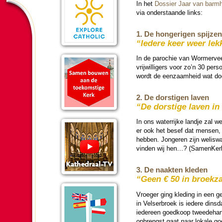
In het
Dossier Jaar van barm­ha
via onder­staande links:
1. De hon­gerigen spijzen
“Iedere keer weer le
In de pa­ro­chie van Wormerve
vrij­wil­li­gers voor zo’n 30 p
wordt de een­zaam­heid wat d
2. De dors­tigen laven
“De dors­tige laven in
In ons waterrijke landje zal we
er ook het besef dat mensen, voo
hebben. Jon­ge­ren zijn welis­w
vin­den wij hen…? (SamenKer
3. De naakten kle­den
“Geen € 50 in broek­z
Vroe­ger ging kle­ding in een g
in Velser­broek is iedere dins­
ieder­een goedkoop tweede­hand
opbrengst gaat naar lokale g