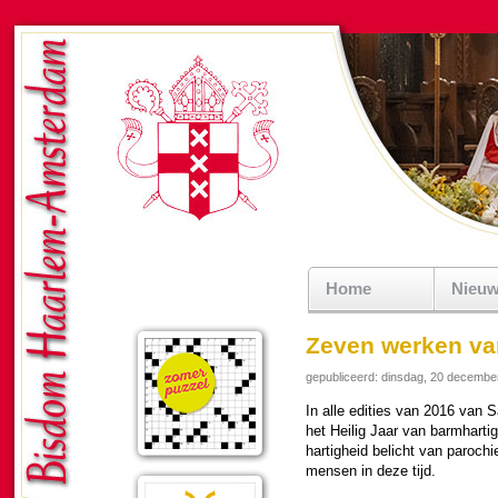
Home
Nieu
Zeven werken va
gepubliceerd: dinsdag, 20 decembe
In alle edities van 2016 va
het Heilig Jaar van barm­har­
har­tig­heid belicht van pa­ro­chies
mensen in deze tijd.