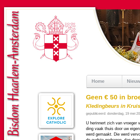
Home
Nieu
Geen € 50 in br
Kledingbeurs in Krui
gepubliceerd: donderdag, 19 mei 2
U herinnert zich van vroe­ger v
ding vaak thuis door uw eigen
werd gemaakt. Die werd ver­vo
de oudste gedragen, dan door