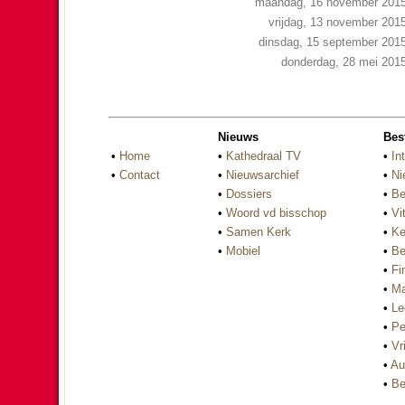
maandag, 16 november 201
vrijdag, 13 november 201
dinsdag, 15 september 201
donderdag, 28 mei 201
Nieuws
Bes
•
Home
•
Kathedraal TV
•
In
•
Contact
•
Nieuwsarchief
•
Ni
•
Dossiers
•
Be
•
Woord vd bisschop
•
Vi
•
Samen Kerk
•
Ke
•
Mobiel
•
Be
•
Fi
•
Ma
•
Le
•
Pe
•
Vri
•
Au
•
Be