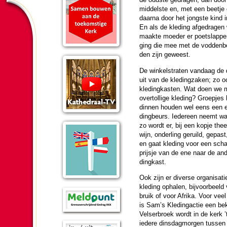
middelste en, met een beetje 
daarna door het jongste kind i
En als de kle­ding afgedragen
maakte moe­der er poetslappe
ging die mee met de vod­denboe
den zijn geweest.
De winkelstraten vandaag de 
uit van de kle­ding­zaken; zo 
kle­ding­kasten. Wat doen we
overtollige kle­ding? Groepjes 
din­nen hou­den wel eens een e
dingbeurs. Ieder­een neemt w
zo wordt er, bij een kopje thee
wijn, onderling geruild, gepast
en gaat kle­ding voor een schap
prijsje van de ene naar de and
ding­kast.
Ook zijn er diverse organi­sa­t
kle­ding ophalen, bij­voor­beeld
bruik of voor Afrika. Voor veel 
is Sam’s Kledingactie een be
Velser­broek wordt in de kerk ’
iedere dins­dag­mor­gen tussen