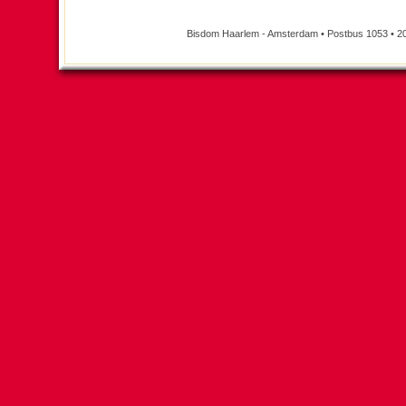
Bisdom Haarlem - Amsterdam • Postbus 1053 • 2