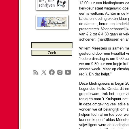
12.00 uur een kle­dingbeurs g
kerkdeur staat wagenwijd open
een is welkom. Achter in de ke
tafels en kle­dingrekken klaar
de dames-, heren- en kin­derkl
presen­te­ren. Voor schappe­lijk
van € 2 tot € 4,50 gaan er vele
schoenen, (hand)tassen en and
Willem Meesters is samen met
gesteund door een twaalftal vri
“Iedere dins­dag is om 9.00 uur
we om 9.30 uur een kopje koff
andere week. Maar op dins­dag i
red.). En dat helpt.”
Deze kle­dingbeurs is begin 2
Leger des Heils. Omdat dit ini­
grond kwam, trok het Leger zi
terug en nam ’t Kruis­punt het
in deze omge­ving veel still
von­den we dit be­lang­rijk om
helpen toch af en toe voor wei
kunnen kopen,” aldus Meester
vrij­wil­li­gers werd de kle­din