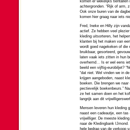
komen er weke­lijks tien­tal­l
ach­ter­gron­den. “Rijk of arm,
Ook onze buren van de dagbes
komen hier graag naar iets ni
Fred, Ineke en Hilly zijn vandaag
actief. Ze hebben veel plezier
kle­ding uitsor­te­ren, het hel
klanten bij het maken van een 
wordt goed nagekeken of die n
bruik­baar, gesor­teerd, gevo
laten vaak iets zitten in hun 
overhemd… Is er wel eens iets
beeld een vijf­tig-eurobiljet? 
“dat niet. Wel vin­den we in de
krijgen aan­ge­bo­den, naast kl
boeken. Die brengen we naar e
pec­tie­ve­lijk boekenbeurs.” Na
ze het samen doen en het koff
lang­rijk aan dit vrij­wil­li­gers­wer
Mensen leveren hun kle­ding g
naast een cadeautje, een tas 
vrij­wil­li­ger. De meeste kle­d
naar de Kleding­bank IJmond. O
hele bedrag van de verkoop va