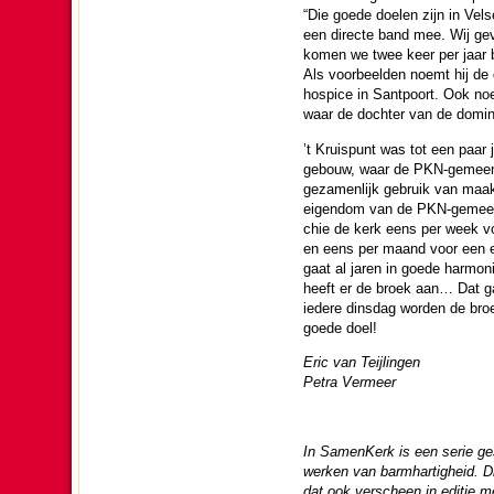
“Die goede doelen zijn in Velser
een directe band mee. Wij geven
komen we twee keer per jaar bi
Als voor­beel­den noemt hij de 
hospice in Santpoort. Ook noe
waar de dochter van de domin
’t Kruis­punt was tot een paar 
ge­bouw, waar de PKN-ge­meen­
ge­za­men­lijk gebruik van ma
eigendom van de PKN-ge­meen­
chie de kerk eens per week vo
en eens per maand voor een euch
gaat al jaren in goede harmon
heeft er de broek aan… Dat ga
iedere dins­dag wor­den de bro
goede doel!
Eric van Teijlingen
Petra Vermeer
In SamenKerk is een serie ge
werken van barm­har­tig­heid. D
dat ook verscheen in editie m