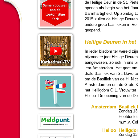
de Heilige Deur in de St. Pie
openen als begin van het Jaa
Barm­har­tig­heid. Op zon­dag 1
2015 zullen de Heilige Deuren
andere grote basilieken in Ro
geopend.
Heilige Deuren in he
In ieder bisdom ter wereld zijn
bij­zon­dere jaar Heilige Deuren
aangewezen, zo ook in ons b
lem-Am­ster­dam. Het gaat om 
drale Basiliek van St. Bavo te
om de Basiliek van de H. Nic
Am­ster­dam en om de Grote 
het Hei­lig­dom O.L. Vrouw ter
Heiloo. De ope­ning van de De
Am­ster­dam
Basiliek 
Zondag 13 
Hoofd­cele­
m.m.v. Col
Heiloo
Hei­lig­
Zondag 13 