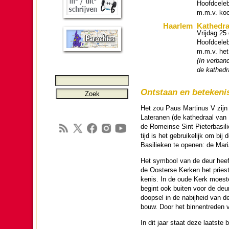
Hoofd­cele­
m.m.v. koo
Haar­lem
Ka­the­dr
Vrij­dag 25
Hoofd­cele­
m.m.v. het 
(In ver­ban
de ka­the­d
Ontstaan en bete­ke­ni
Het zou Paus Martinus V zijn 
Lateranen (de ka­the­draal va
de Romeinse Sint Pieter­basi­l
tijd is het gebruike­lijk om bi
Basilieken te openen: de Mari
Het symbool van de deur heeft 
de Oosterse Kerken het pries­t
ke­nis. In de oude Kerk moest
begint ook buiten voor de deur 
doopsel in de nabij­heid van 
bouw. Door het binnentre­den v
In dit jaar staat deze laatste 