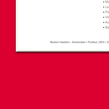
•
Ma
•
Le
•
Pe
•
Vri
•
Au
•
Be
Bisdom Haarlem - Amsterdam • Postbus 1053 • 2