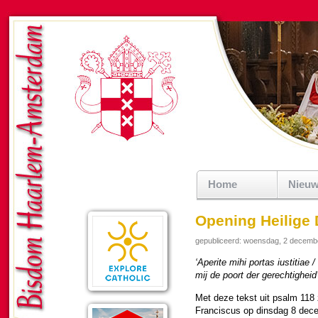
Home
Nieu
Opening Heilige 
gepubliceerd: woensdag, 2 decemb
‘Aperite mihi portas iustitiae 
mij de poort der ge­rech­tig­heid
Met deze tekst uit psalm 118
Fran­cis­cus op dins­dag 8 de­