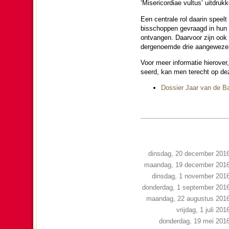
‘Misericordiae vultus’ uit­druk­k
Een centrale rol daarin speelt 
bis­schop­pen gevraagd in hun
ont­van­gen. Daarvoor zijn ook 
dergenoemde drie aangewezen p
Voor meer in­for­ma­tie hierover, 
seerd, kan men terecht op deze
Dossier Jaar van de Bar
dinsdag, 20 december 201
maandag, 19 december 201
dinsdag, 1 november 201
donderdag, 1 september 201
maandag, 22 augustus 201
vrijdag, 1 juli 201
donderdag, 19 mei 201