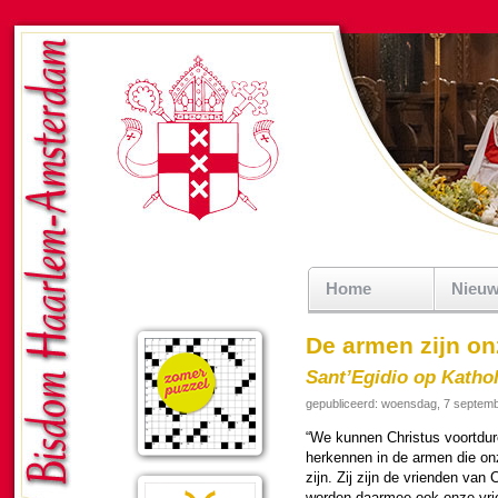
Home
Nieu
De armen zijn on
Sant’Egidio op Kathol
gepubliceerd: woensdag, 7 septem
“We kunnen Christus voort­du­
herkennen in de armen die onz
zijn. Zij zijn de vrien­den van 
wor­den daar­mee ook onze vri