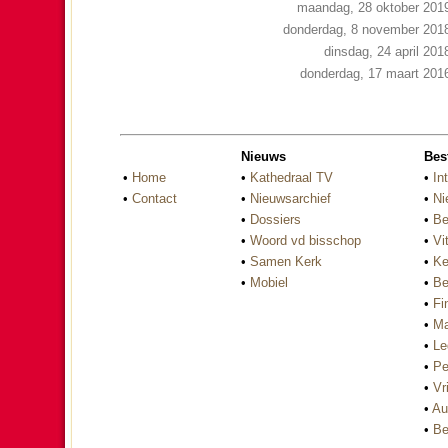
maandag, 28 oktober 201
donderdag, 8 november 201
dinsdag, 24 april 201
donderdag, 17 maart 201
Nieuws
Bes
•
Home
•
Kathedraal TV
•
In
•
Contact
•
Nieuwsarchief
•
Ni
•
Dossiers
•
Be
•
Woord vd bisschop
•
Vi
•
Samen Kerk
•
Ke
•
Mobiel
•
Be
•
Fi
•
Ma
•
Le
•
Pe
•
Vri
•
Au
•
Be