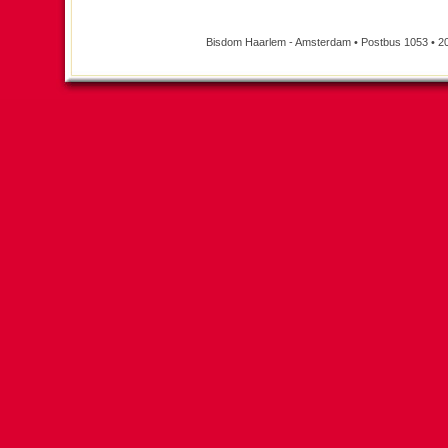
Bisdom Haarlem - Amsterdam • Postbus 1053 • 2