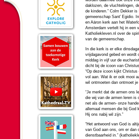
dak­lo­zen, de vluch­te­lingen, 
de kin­de­ren.” Colm Dekker is 
gemeen­schap Sant’ Egidio. I
en Aäron kerk aan het Waterloo
Am­ster­dam ver­telt hij in een
Katho­liek­le­ven.nl over de spiri­t
van de gemeen­schap.
In die kerk is er elke dins­dag
vrij­dag­avond gebed en wordt 
mid­dag in vijf uur de eucha­ris­
dicht bij de icoon van Christu
“Op deze icoon kijkt Christus 
vol aan. Wat ik er ook mooi aa
wil ont­moe­ten dan ontmoet je
“Je merkt dat de armen ons le
die wij van de armen leren is 
net als de armen- onze han­de
allemaal mensen die bij God
Hij ons nabij wil zijn.”
“Het ant­woord van God is altijd
van God aan ons, om er dan ook z
dienst­baar­heid in.” (katho­liek­l