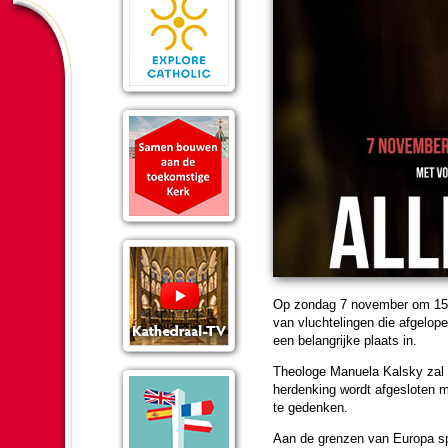
Op zon­dag 7 no­vem­ber om 15.
van vluch­te­lingen die afgel
een be­lang­rijke plaats in.
Theologe Manuela Kalsky zal de
her­den­king wordt af­ge­slo­te
te gedenken.
Aan de grenzen van Europa spel