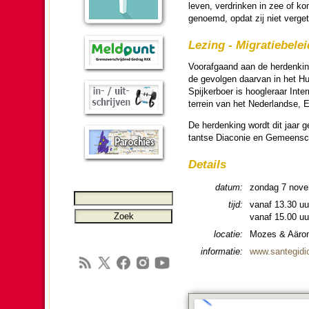
leven, ver­drin­ken in zee o
genoemd, opdat zij niet verget
Lezing - Migratie­be­l
Voor­af­gaand aan de her­den­k
de gevolgen daar­van in het Hu
Spijkerboer is hoog­le­raar Inter
terrein van het Neder­landse, Eu
De her­den­king wordt dit jaar
tantse Diaconie en Gemeen­sc
Details
datum:
zon­dag 7 no­v
tijd:
vanaf 13.30 uu
vanaf 15.00 uur: 
locatie:
Mozes & Aäron­
in­for­ma­tie:
www.santegidio