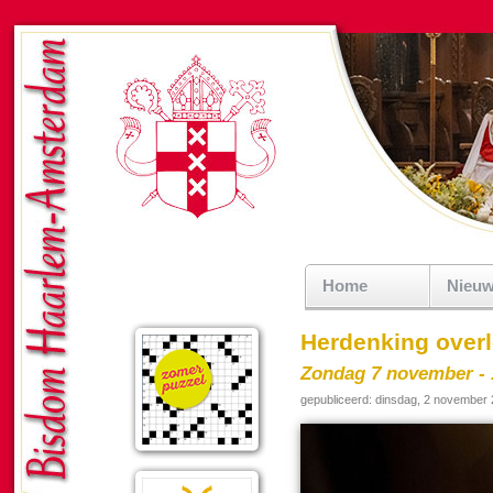
Home
Nieu
Herdenking overl
Zondag 7 november - 
gepubliceerd: dinsdag, 2 november