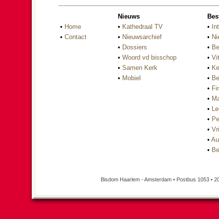
Nieuws
Bes
•
Home
•
Kathedraal TV
•
In
•
Contact
•
Nieuwsarchief
•
Ni
•
Dossiers
•
Be
•
Woord vd bisschop
•
Vi
•
Samen Kerk
•
Ke
•
Mobiel
•
Be
•
Fi
•
Ma
•
Le
•
Pe
•
Vri
•
Au
•
Be
Bisdom Haarlem - Amsterdam • Postbus 1053 • 2