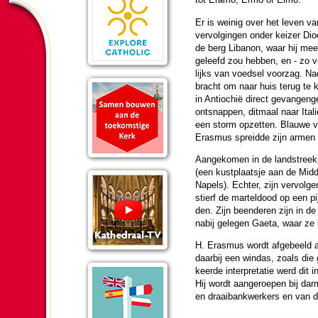
Er is weinig over het leven va
ver­vol­gingen onder keizer Dio
de berg Libanon, waar hij mee
geleefd zou hebben, en - zo ve
lijks van voedsel voorzag. N
bracht om naar huis terug te 
in Antiochië direct gevangen­ge
ontsnappen, ditmaal naar Ital
een storm opzetten. Blauwe v
Erasmus spreidde zijn armen 
Aange­ko­men in de landstreek 
(een kust­plaatsje aan de Mid­
Napels). Echter, zijn ver­vol­g
stierf de mar­tel­dood op een p
den. Zijn been­de­ren zijn in 
nabij gelegen Gaeta, waar ze i
H. Erasmus wordt afge­beeld a
daarbij een windas, zoals die
keerde in­ter­pre­ta­tie werd di
Hij wordt aan­ge­roe­pen bij da
en draai­bank­wer­kers en van d