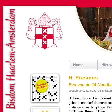
Home
Nieu
H. Erasmus
Een van de 14 Noodhe
gepubliceerd: zaterdag, 24 juni 202
H. Erasmus van Formia werd ci
geboren en stierf de mar­tel­do
in de loop van de tijd door Ita
tot Eramo, Ermo of Elmo.