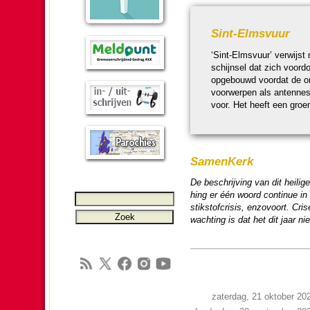
Sint-Elmsvuur
‘Sint-Elmsvuur’ ver­wijst
schijn­sel dat zich voordo
opge­bouwd voordat de on
voorwerpen als antennes
voor. Het heeft een groen
SamenKerk
De beschrij­ving van dit heili
hing er één woord continue in de 
stikstof­cri­sis, enzo­voort.
wach­ting is dat het dit jaar
zaterdag, 21 oktober 20