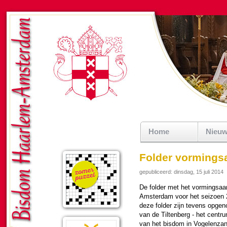
Home
Nieu
Folder vormings
gepubliceerd: dinsdag, 15 juli 2014
De fol­der met het vor­mingsa
Am­ster­dam voor het seizoen 
deze fol­der zijn tevens opge
van de Tilten­berg - het centrum
van het bisdom in Vo­ge­len­z