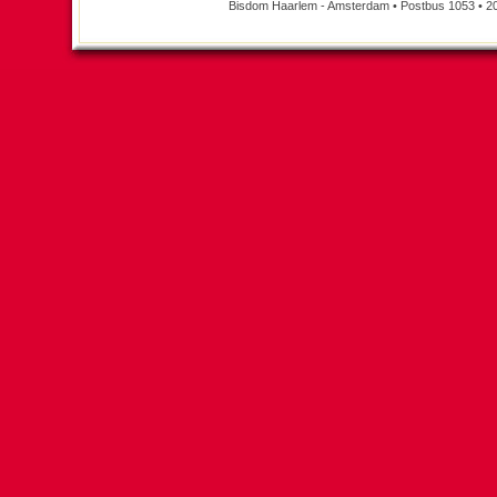
Bisdom Haarlem - Amsterdam • Postbus 1053 • 2