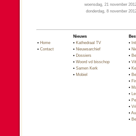
woensdag, 21 november 201
donderdag, 8 november 201
Nieuws
Bes
•
Home
•
Kathedraal TV
•
In
•
Contact
•
Nieuwsarchief
•
Ni
•
Dossiers
•
Be
•
Woord vd bisschop
•
Vi
•
Samen Kerk
•
Ke
•
Mobiel
•
Be
•
Fi
•
Ma
•
Le
•
Pe
•
Vri
•
Au
•
Be