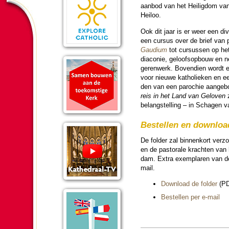
aanbod van het Hei­lig­dom v
Heiloo.
Ook dit jaar is er weer een d
een cursus over de brief van 
Gaudium
tot cursussen op het
diaconie, geloofsop­bouw en ne
ge­ren­werk. Bovendien wordt 
voor nieuwe katho­lieken en ee
den van een pa­ro­chie aan­ge­b
reis in het Land van Geloven
z
belang­stel­ling – in Schagen v
Be­stel­len en down­loa
De fol­der zal bin­nen­kort verz
en de pas­to­rale krachten van
dam. Extra exemplaren van de fo
mail.
Download de fol­der
(PD
Be­stel­len per e-mail