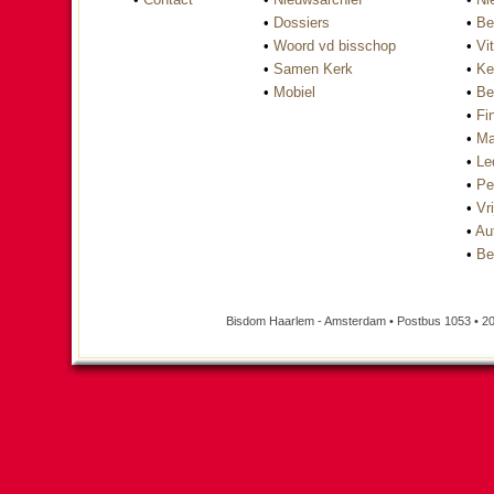
•
Dossiers
•
Be
•
Woord vd bisschop
•
Vi
•
Samen Kerk
•
Ke
•
Mobiel
•
Be
•
Fi
•
Ma
•
Le
•
Pe
•
Vri
•
Au
•
Be
Bisdom Haarlem - Amsterdam • Postbus 1053 • 20