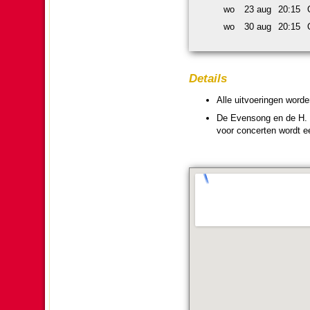
wo
23 aug
20:15
wo
30 aug
20:15
Details
Alle uit­voe­ringen wor­
De Evensong en de H. Mis
voor concerten wordt e