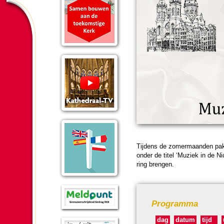
Tijdens de zomermaan­den pakt 
onder de titel ‘Muziek in de N
ring brengen.
Pro­gram­ma
dag
datum
tijd