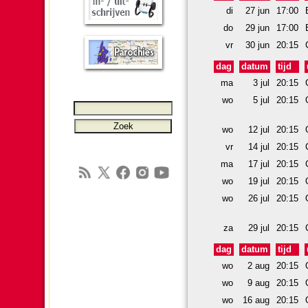
di
27 jun
17:00
do
29 jun
17:00
vr
30 jun
20:15
dag
datum
tijd
ma
3 jul
20:15
wo
5 jul
20:15
wo
12 jul
20:15
vr
14 jul
20:15
ma
17 jul
20:15
wo
19 jul
20:15
wo
26 jul
20:15
za
29 jul
20:15
dag
datum
tijd
wo
2 aug
20:15
wo
9 aug
20:15
wo
16 aug
20:15