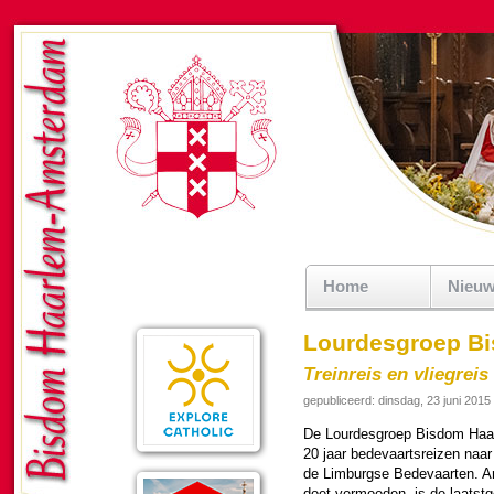
Home
Nieu
Lourdesgroep B
Treinreis en vliegrei
gepubliceerd: dinsdag, 23 juni 2015
De Lourdes­groep Bisdom Haar­l
20 jaar bede­vaarts­reizen naa
de Limburgse Bede­vaarten. A
doet vermoe­den, is de laatst­