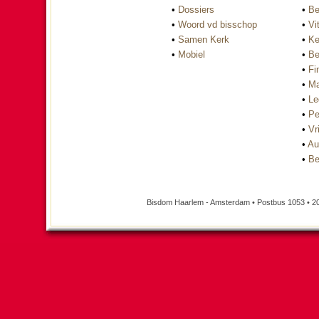
•
Dossiers
•
Be
•
Woord vd bisschop
•
Vi
•
Samen Kerk
•
Ke
•
Mobiel
•
Be
•
Fi
•
Ma
•
Le
•
Pe
•
Vri
•
Au
•
Be
Bisdom Haarlem - Amsterdam • Postbus 1053 • 2