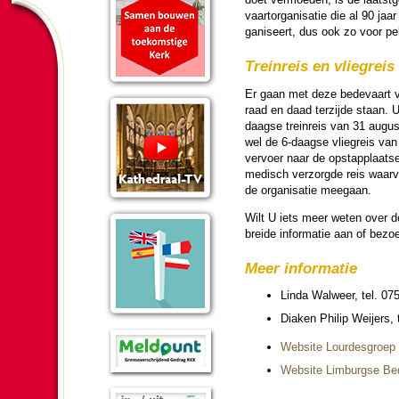
vaart­organi­satie die al 90 ja
ga­ni­seert, dus ook zo voor p
Treinreis en vliegreis
Er gaan met deze bede­vaart vr
raad en daad terzijde staan.
daagse treinreis van 31 au­gus
wel de 6-daagse vliegreis van
ver­voer naar de opstap­plaats
medisch ver­zorgde reis waarv
de organi­satie mee­gaan.
Wilt U iets meer weten over d
breide in­for­ma­tie aan of bezo
Meer in­for­ma­tie
Linda Walweer, tel. 07
Diaken Philip Weijers,
Website Lourdes­groep
Website Limburgse Bed