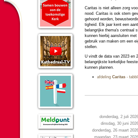
Caritas is niet alleen zorg v
nood. Caritas is ook stem ge
gehoord wor­den, bewustwor­d
tig­heid. Elk jaar kent een aa
be­lang­rijke thema's centraal 
kunnen hierbij aan­slui­ten met ac
gebruik van maken om een ei
stellen.
U vindt de data van 2023 en 
be­lang­rijk­ste ker­ke­lijke fees
kunnen plannen.
afdeling
Caritas
- tab­b
donderdag, 2 juli 202
dinsdag, 30 juni 202
donderdag, 26 maart 202
maandag, 23 maart 202