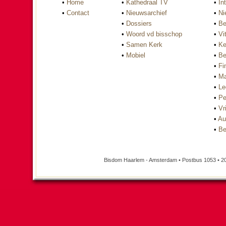
•
Home
•
Kathedraal TV
•
In
•
Contact
•
Nieuwsarchief
•
Ni
•
Dossiers
•
Be
•
Woord vd bisschop
•
Vi
•
Samen Kerk
•
Ke
•
Mobiel
•
Be
•
Fi
•
Ma
•
Le
•
Pe
•
Vri
•
Au
•
Be
Bisdom Haarlem - Amsterdam • Postbus 1053 • 2