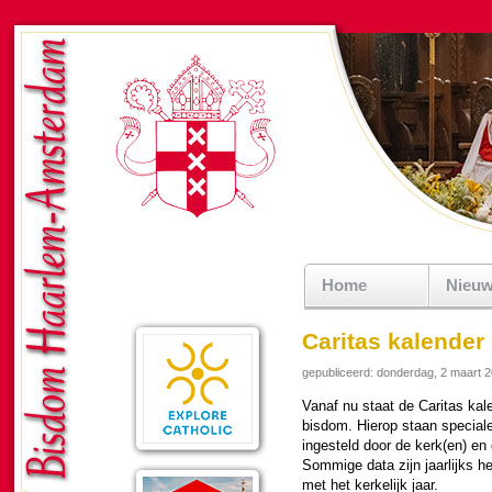
Home
Nieu
Caritas kalender
gepubliceerd: donderdag, 2 maart 
Vanaf nu staat de Caritas kale
bisdom. Hierop staan special
inge­steld door de kerk(en) en
Som­mi­ge data zijn jaar­lijks 
met het ker­ke­lijk jaar.