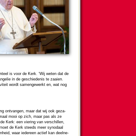
n­teel is voor de Kerk. ‘Wij weten dat de
e­lie in de ge­schie­de­nis te zaaien.
­vi­teit wordt samen­ge­werkt en, wat nog
­ping ont­van­gen, maar dat wij ook ge­za­
lemaal mooi op zich, maar pas als ze
e Kerk: een vie­ring van verschillen,
m moet de Kerk steeds meer synodaal
heid, waar ieder­een actief kan deel­ne­