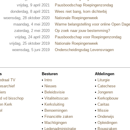
vrijdag, 9 april 2021
Pausboodschap Roepingenzondag
donderdag, 8 april 2021
Wees niet bang, kom dichterbij
woensdag, 28 oktober 2020
Nationale Roepingenweek
maandag, 4 mei 2020
Warme belangstelling voor online Open Dag
zaterdag, 2 mei 2020
Op zoek naar jouw bestemming?
vrijdag, 24 april 2020
Pausboodschap voor Roepingenzondag
vrijdag, 25 oktober 2019
Nationale Roepingenweek
woensdag, 5 juni 2019
Onderscheidingsdag Levensvragen
s
Besturen
Afdelingen
edraal TV
•
Intro
•
Liturgie
wsarchief
•
Nieuws
•
Catechese
iers
•
Beleidsvisie
•
Jongeren
d vd bisschop
•
Vitaliteitsscan
•
Kerkopbouw
n Kerk
•
Kerksluiting
•
Caritas
el
•
Benoemingen
•
Missie
•
Financiële zaken
•
Onderwijs
•
Machtigingen
•
Opleidingen
•
Ledenadministratie
•
Bouwzaken