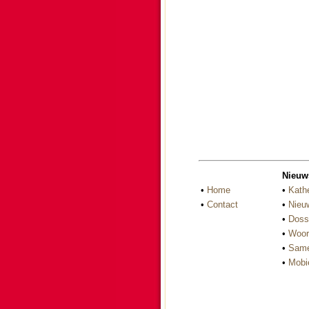
Nieuw
•
Home
•
Kath
•
Contact
•
Nieu
•
Doss
•
Woor
•
Same
•
Mobi