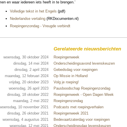
men en waar ieder­een iets heeft in te brengen.’
Volle­dige tekst in het Engels
(pdf)
Neder­landse vertaling
(RKDo­cu­menten.nl)
Roepingen­zon­dag - Vreugde verbindt
Gerelateerde nieuwsberichten
woensdag, 30 oktober 2024
Roepingenweek
dinsdag, 14 mei 2024
Onderscheidingsavond levenskeuzen
dinsdag, 2 april 2024
Gebedsdag voor roepingen
maandag, 12 februari 2024
Op Missie in Holland
vrijdag, 20 oktober 2023
Volg je roeping!
woensdag, 26 april 2023
Pausboodschap Roepingenzondag
dinsdag, 18 oktober 2022
Roepingenweek - Open Dagen Week
maandag, 2 mei 2022
Roepingenzondag
woensdag, 10 november 2021
Podcasts met roepingverhalen
dinsdag, 26 oktober 2021
Roepingenweek 2021
woensdag, 4 augustus 2021
Bedevaartzaterdag voor roepingen
woensdag, 12 mei 2021
Onderscheidingsdag levenskeuzen