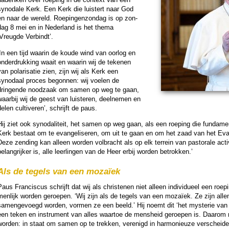
synodale Kerk. Een Kerk die luistert naar God
en naar de wereld. Roepingen­zon­dag is op zon­
dag 8 mei en in Neder­land is het thema
‘Vreugde Verbindt’.
‘In een tijd waarin de koude wind van oorlog en
onder­druk­king waait en waarin wij de tekenen
an polari­sa­tie zien, zijn wij als Kerk een
synodaal proces be­gon­nen: wij voelen de
dringende nood­zaak om samen op weg te gaan,
aarbij wij de geest van luis­te­ren, deel­ne­men en
elen cultiveren’, schrijft de paus.
Hij ziet ook synodali­teit, het samen op weg gaan, als een roe­ping die fun­da­me
Kerk bestaat om te evan­ge­li­se­ren, om uit te gaan en om het zaad van het Evan­g
eze zen­ding kan alleen wor­den volbracht als op elk terrein van pas­to­rale ac­ti
e­lang­rijker is, alle leer­lin­gen van de Heer erbij wor­den betrokken.’
Als de tegels van een mozaïek
aus Fran­cis­cus schrijft dat wij als chris­te­nen niet alleen in­di­vi­dueel een roe
men­lijk wor­den ge­roe­pen. ‘Wij zijn als de tegels van een mozaïek. Ze zijn al
samen­ge­voegd wor­den, vormen ze een beeld.’ Hij noemt dit ‘het mysterie van d
een teken en instru­ment van alles waartoe de mens­heid ge­roe­pen is. Daaro
wor­den: in staat om samen op te trekken, verenigd in harmonieuze verschei­den­