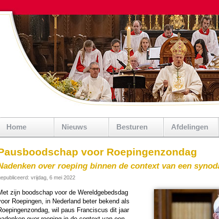
Home
Nieuws
Besturen
Afdelingen
Pausboodschap voor Roepingenzondag
Nadenken over roeping binnen de context van een synod
epubliceerd: vrijdag, 6 mei 2022
Met zijn bood­schap voor de Wereld­ge­beds­dag
voor Roepingen, in Neder­land beter bekend als
oepingen­zon­dag, wil paus Fran­cis­cus dit jaar
nadenken over roe­ping in de context van een