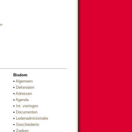
en
Bisdom
•
Algemeen
•
Dekenaten
•
Adressen
•
Agenda
•
Int. vieringen
•
Documenten
•
Ledenadministratie
•
Geschiedenis
•
Zoeken