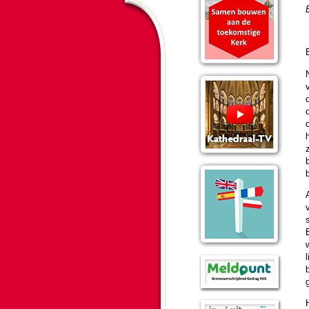
c
h
z
l
b