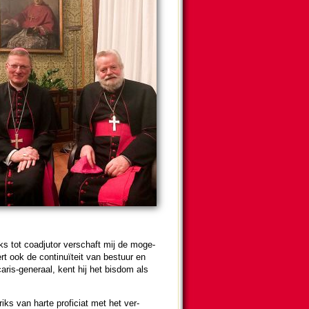
s tot coad­ju­tor verschaft mij de moge­
t ook de con­ti­nuï­teit van bestuur en
ca­ris-generaal, kent hij het bisdom als
iks van harte proficiat met het ver­