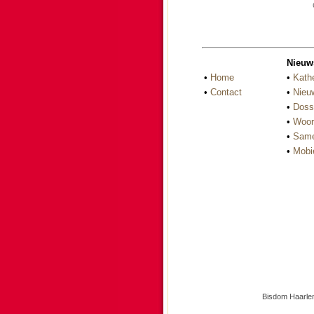
Nieuw
•
Home
•
Kath
•
Contact
•
Nieu
•
Doss
•
Woor
•
Same
•
Mobi
Bisdom Haarlem