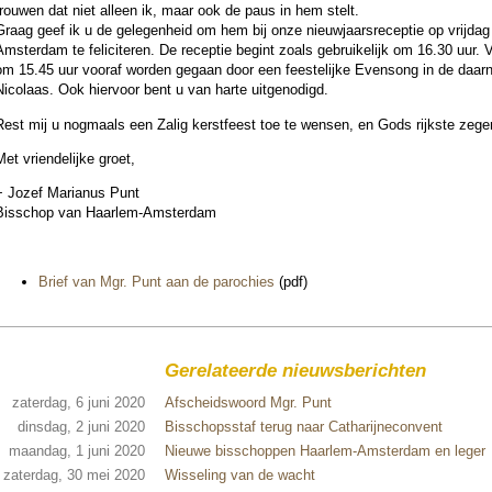
trouwen dat niet alleen ik, maar ook de paus in hem stelt.
raag geef ik u de gelegen­heid om hem bij onze nieuw­jaars­re­cep­tie op vrij­dag
m­ster­dam te fe­li­ci­te­ren. De receptie begint zoals gebruike­lijk om 16.30 uur
om 15.45 uur vooraf wor­den gegaan door een fees­te­lij­ke Evensong in de daar
icolaas. Ook hier­voor bent u van harte uit­ge­no­digd.
Rest mij u nogmaals een Zalig kerst­feest toe te wensen, en Gods rijkste zege
et vrien­de­lijke groet,
+ Jozef Marianus Punt
Bis­schop van Haar­lem-Am­ster­dam
Brief van Mgr. Punt aan de pa­ro­chies
(pdf)
Gerelateerde nieuwsberichten
zaterdag, 6 juni 2020
Afscheidswoord Mgr. Punt
dinsdag, 2 juni 2020
Bisschopsstaf terug naar Catharijneconvent
maandag, 1 juni 2020
Nieuwe bisschoppen Haarlem-Amsterdam en leger
zaterdag, 30 mei 2020
Wisseling van de wacht