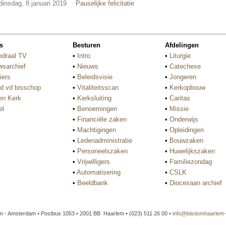
dinsdag, 8 januari 2019
Pauselijke felicitatie
s
Besturen
Afdelingen
edraal TV
•
Intro
•
Liturgie
wsarchief
•
Nieuws
•
Catechese
iers
•
Beleidsvisie
•
Jongeren
d vd bisschop
•
Vitaliteitsscan
•
Kerkopbouw
n Kerk
•
Kerksluiting
•
Caritas
el
•
Benoemingen
•
Missie
•
Financiële zaken
•
Onderwijs
•
Machtigingen
•
Opleidingen
•
Ledenadministratie
•
Bouwzaken
•
Personeelszaken
•
Huwelijkszaken
•
Vrijwilligers
•
Familiezondag
•
Automatisering
•
CSLK
•
Beeldbank
•
Diocesaan archief
 - Amsterdam • Postbus 1053 • 2001 BB Haarlem • (023) 511 26 00 •
info@bisdomhaarlem-