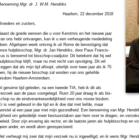
Benoe­ming Mgr. dr. J. W.M. Hendriks
Haar­lem, 22 de­cem­ber 2018
Broe­ders en zusters,
Naast de goede wensen die u voor Kerst­mis en het nieuwe jaar
van ons hebt ont­van­gen, kan ik u een verheugende medede­ling
doen. Afgelopen week ont­ving ik uit Rome de bevesti­ging dat
onze hulp­bis­schop, Mgr. dr. Jan Hendriks, door Paus Fran­cis­
us is benoemd tot bis­schop-coad­ju­tor. Dit betekent dat hij wel
ulp­bis­schop blijft, maar nu met recht van opvol­ging. Dit wil
eggen dat als mijn tijd afloopt, uiter­lijk over twee jaar als ik 75
ben, hij de nieuwe bis­schop zal wor­den van ons geliefde
bisdom Haar­lem-Am­ster­dam.
Al geruime tijd gele­den, na een tweede TIA, heb ik dit als
verzoek aan de paus voor­ge­legd. Ruim 20 jaar draag ik als bis­
schop nu de eindverant­woor­de­lijk­heid voor ons mooie bisdom.
Er is veel gebeurd in die tijd en ik doe dat met liefde, maar
worstel al een paar jaar met mijn ge­zond­heid. Een benoe­ming van Mgr. Hendrik
ijk­heid om gelei­de­lijk meer be­stuurs­ta­ken aan hem over te dragen, en verzeker
eleid. Door zijn erva­ring als rector, en de laatste jaren als hulp­bis­schop en vi
geen ander, en wordt alom ge­res­pec­teerd.
Het verheugt mij zeer dat mijn verzoek nu is ingewilligd, en ik wens Mgr. Hendr