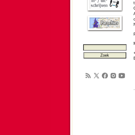
G
A
N
M