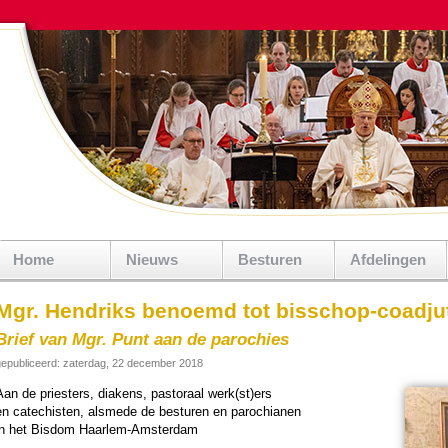
Home
Nieuws
Besturen
Afdelingen
Mgr. Hendriks benoemd tot bisschop-coadju
Brief van Mgr. Punt aan de parochies
epubliceerd: zaterdag, 22 december 2018
an de pries­ters, diakens, pas­to­raal werk(st)ers
en cate­chisten, alsmede de besturen en pa­ro­chi­anen
in het Bisdom Haar­lem-Am­ster­dam