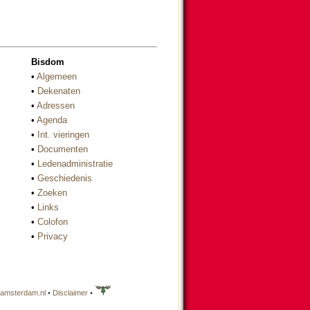
Bisdom
•
Algemeen
•
Dekenaten
•
Adressen
•
Agenda
•
Int. vieringen
•
Documenten
•
Ledenadministratie
•
Geschiedenis
•
Zoeken
•
Links
•
Colofon
•
Privacy
amsterdam.nl
•
Disclaimer
•