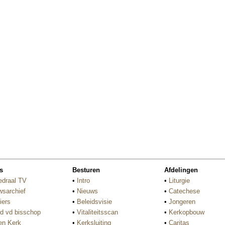
s
Besturen
Afdelingen
edraal TV
•
Intro
•
Liturgie
wsarchief
•
Nieuws
•
Catechese
iers
•
Beleidsvisie
•
Jongeren
d vd bisschop
•
Vitaliteitsscan
•
Kerkopbouw
n Kerk
•
Kerksluiting
•
Caritas