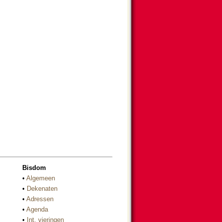
Bisdom
•
Algemeen
•
Dekenaten
•
Adressen
•
Agenda
•
Int. vieringen