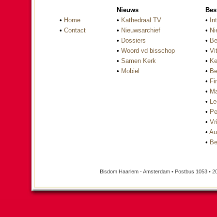
Nieuws
Bes
•
Home
•
Kathedraal TV
•
In
•
Contact
•
Nieuwsarchief
•
Ni
•
Dossiers
•
Be
•
Woord vd bisschop
•
Vi
•
Samen Kerk
•
Ke
•
Mobiel
•
Be
•
Fi
•
Ma
•
Le
•
Pe
•
Vri
•
Au
•
Be
Bisdom Haarlem - Amsterdam • Postbus 1053 • 2