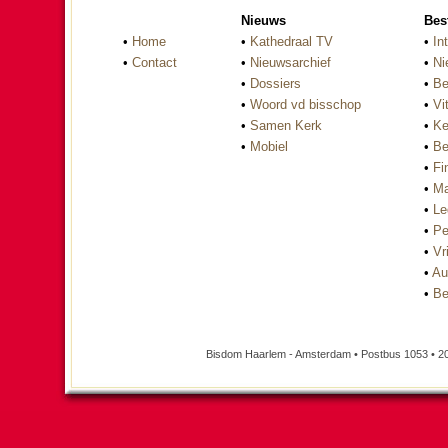
Nieuws
Bes
•
Home
•
Kathedraal TV
•
In
•
Contact
•
Nieuwsarchief
•
Ni
•
Dossiers
•
Be
•
Woord vd bisschop
•
Vi
•
Samen Kerk
•
Ke
•
Mobiel
•
Be
•
Fi
•
Ma
•
Le
•
Pe
•
Vri
•
Au
•
Be
Bisdom Haarlem - Amsterdam • Postbus 1053 • 2