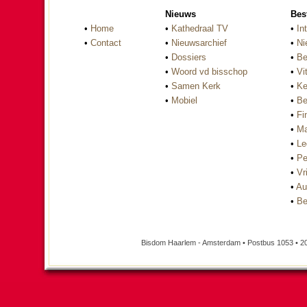
Nieuws
Bes
•
Home
•
Kathedraal TV
•
In
•
Contact
•
Nieuwsarchief
•
Ni
•
Dossiers
•
Be
•
Woord vd bisschop
•
Vi
•
Samen Kerk
•
Ke
•
Mobiel
•
Be
•
Fi
•
Ma
•
Le
•
Pe
•
Vri
•
Au
•
Be
Bisdom Haarlem - Amsterdam • Postbus 1053 • 2