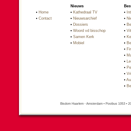
Nieuws
Bes
•
Home
•
Kathedraal TV
•
In
•
Contact
•
Nieuwsarchief
•
Ni
•
Dossiers
•
Be
•
Woord vd bisschop
•
Vi
•
Samen Kerk
•
Ke
•
Mobiel
•
Be
•
Fi
•
Ma
•
Le
•
Pe
•
Vri
•
Au
•
Be
Bisdom Haarlem - Amsterdam • Postbus 1053 • 2