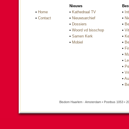
Nieuws
Bes
•
Home
•
Kathedraal TV
•
In
•
Contact
•
Nieuwsarchief
•
Ni
•
Dossiers
•
Be
•
Woord vd bisschop
•
Vi
•
Samen Kerk
•
Ke
•
Mobiel
•
Be
•
Fi
•
Ma
•
Le
•
Pe
•
Vri
•
Au
•
Be
Bisdom Haarlem - Amsterdam • Postbus 1053 • 2