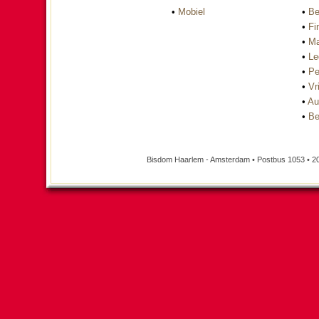
•
Mobiel
•
Be
•
Fi
•
Ma
•
Le
•
Pe
•
Vri
•
Au
•
Be
Bisdom Haarlem - Amsterdam • Postbus 1053 • 2