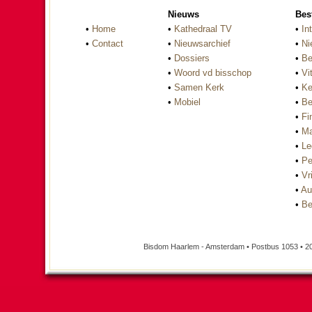
Nieuws
Bes
•
Home
•
Kathedraal TV
•
In
•
Contact
•
Nieuwsarchief
•
Ni
•
Dossiers
•
Be
•
Woord vd bisschop
•
Vi
•
Samen Kerk
•
Ke
•
Mobiel
•
Be
•
Fi
•
Ma
•
Le
•
Pe
•
Vri
•
Au
•
Be
Bisdom Haarlem - Amsterdam • Postbus 1053 • 2