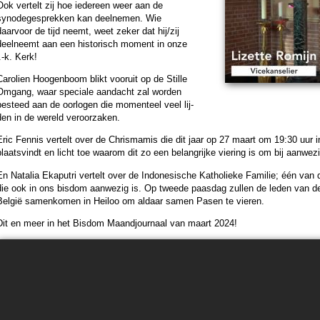
Ook ver­telt zij hoe ieder­een weer aan de
synode­ge­sprekken kan deel­ne­men. Wie
daarvoor de tijd neemt, weet zeker dat hij/zij
deelneemt aan een his­to­risch moment in onze
.-k. Kerk!
Carolien Hoogen­boom blikt vooruit op de Stille
Omgang, waar speciale aan­dacht zal wor­den
besteed aan de oorlogen die momen­teel veel lij­
den in de wereld veroor­zaken.
Eric Fennis ver­telt over de Chrisma­mis die dit jaar op 27 maart om 19:30 uur i
laats­vindt en licht toe waarom dit zo een be­lang­rijke vie­ring is om bij aanwe­zi
En Natalia Ekaputri ver­telt over de Indonesische Katho­lieke Familie; één van 
die ook in ons bisdom aanwe­zig is. Op tweede paas­dag zullen de leden van dez
België samen­ko­men in Heiloo om aldaar samen Pasen te vieren.
Dit en meer in het Bisdom Maandjour­naal van maart 2024!