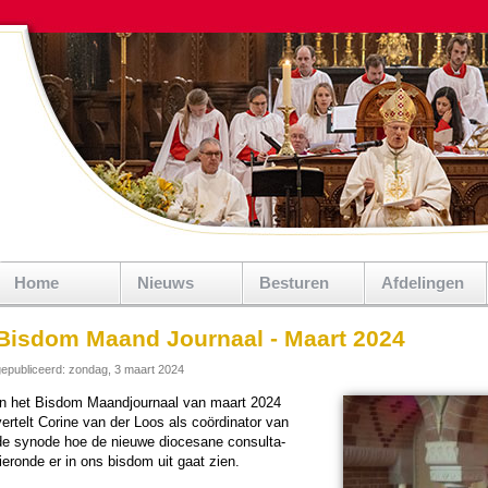
Home
Nieuws
Besturen
Afdelingen
Bisdom Maand Journaal - Maart 2024
epubliceerd: zondag, 3 maart 2024
In het Bisdom Maandjour­naal van maart 2024
ver­telt Corine van der Loos als coördinator van
de synode hoe de nieuwe dio­ce­sane consul­ta­
tieronde er in ons bisdom uit gaat zien.