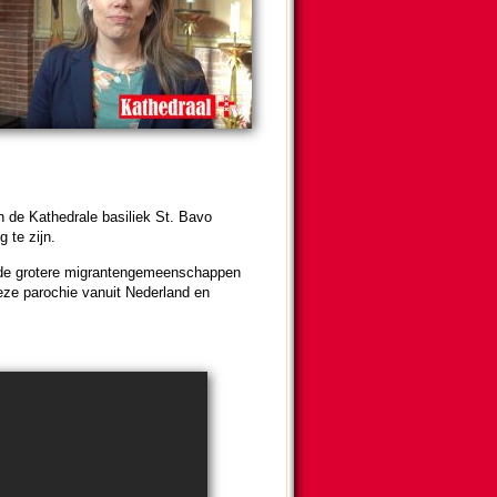
n de Ka­the­drale basiliek St. Bavo
g te zijn.
de grotere mi­gran­ten­ge­meen­schappen
e pa­ro­chie vanuit Neder­land en