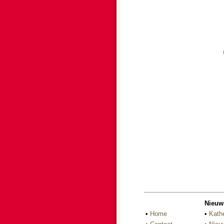
Nieuw
•
Home
•
Kath