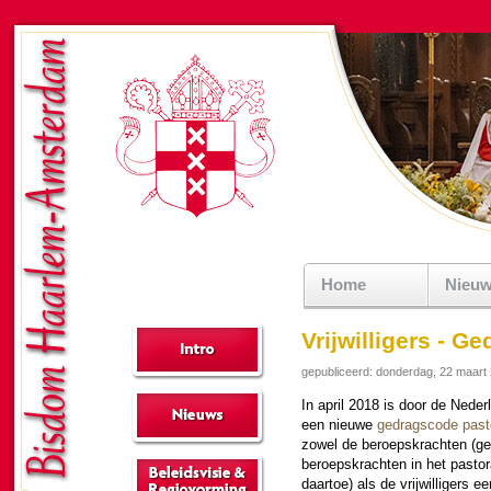
Home
Nieu
Vrijwilligers - G
gepubliceerd: donderdag, 22 maart
In april 2018 is door de Neder­l
een nieuwe
gedrags­co­de pas­t
zowel de beroeps­krachten (gew
beroeps­krachten in het pas­to
daartoe) als de vrij­wil­li­gers e