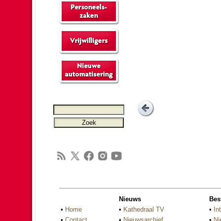
Nieuws
Bes
•
Home
•
Kathedraal TV
•
In
•
Contact
•
Nieuwsarchief
•
Ni