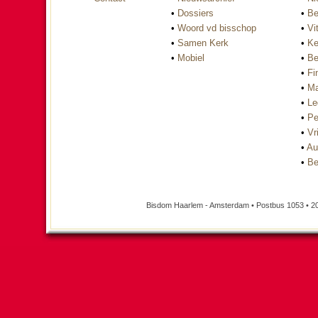
•
Dossiers
•
Be
•
Woord vd bisschop
•
Vi
•
Samen Kerk
•
Ke
•
Mobiel
•
Be
•
Fi
•
Ma
•
Le
•
Pe
•
Vri
•
Au
•
Be
Bisdom Haarlem - Amsterdam • Postbus 1053 • 2