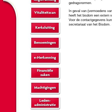
gedragsnormen.
In geval van (vermoe­dens van)
heeft het bisdom een extern ve
Voor de contactge­ge­vens ku
se­cre­ta­riaat van het Bisdom.