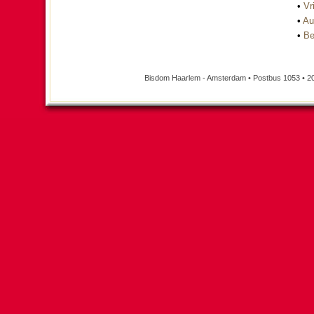
•
Vri
•
Au
•
Be
Bisdom Haarlem - Amsterdam • Postbus 1053 • 2