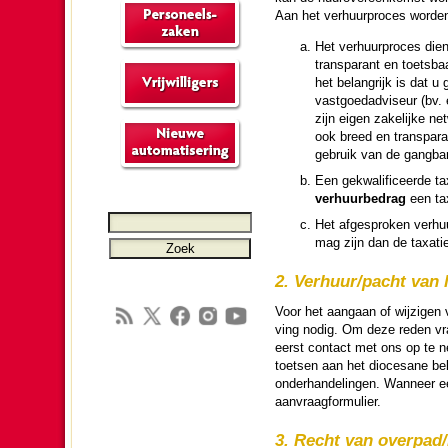
Aan het verhuur­pro­ces wor­de
Het verhuur­pro­ces dient
transparant en toets­ba
het be­lang­rijk is dat
vast­goed­ad­vi­seur (bv.
zijn eigen zake­lijke ne
ook breed en transpara
gebruik van de gang­ba­r
Een ge­kwa­li­fi­ceerde t
verhuur­be­drag
een tax
Het af­ge­spro­ken verhu
mag zijn dan de taxati
2. Verhuur/pacht van 
Voor het aan­gaan of wij­zigen 
ving nodig. Om deze reden vrag
eerst contact met ons op te ne
toetsen aan het dio­ce­sane be
onderhan­de­lin­gen. Wanneer e
aan­vraag­for­mu­lier.
3. Recht van overpad/