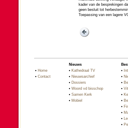
kader van de bespre­kingen da
geen besluit tot herbestem­mi
Toepas­sing van een lagere VOR
Nieuws
Bes
•
Home
•
Kathedraal TV
•
In
•
Contact
•
Nieuwsarchief
•
Ni
•
Dossiers
•
Be
•
Woord vd bisschop
•
Vi
•
Samen Kerk
•
Ke
•
Mobiel
•
Be
•
Fi
•
Ma
•
Le
•
Pe