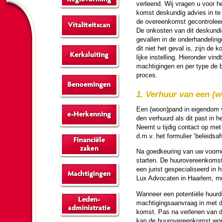
verleend. Wij vragen u voor he
komst des­kun­dig advies in te 
de over­een­komst ge­con­tro­leer
De onkosten van dit des­kun­d
gevallen in de onderhan­de­lin­
dit niet het geval is, zijn de k
lijke in­stel­ling. Hier­on­der vi
machti­gingen en per type de b
pro­ces.
1. Verhuur van een (
Een (woon)pand in eigendom va
den verhuurd als dit past in h
Neemt u tij­dig contact op met
d.m.v. het formulier ‘beleids­af
Na goed­keu­ring van uw voor­ne
starten. De huur­over­een­komst
een jurist ge­spe­cia­li­seerd in
Lux Advocaten in Haar­lem, m
Wanneer een po­ten­tiële huur­d
machti­gingsaan­vraag in met d
komst. Pas na verlenen van de 
kan de huur­over­een­komst wo