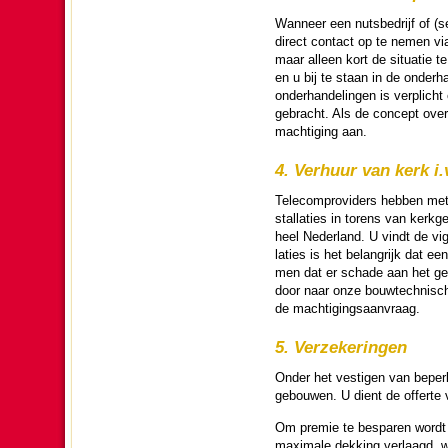
Wanneer een nuts­bedrijf of (s
direct contact op te nemen v
maar alleen kort de situatie t
en u bij te staan in de onderh
onderhan­de­lin­gen is verplicht
gebracht. Als de concept over­e
machti­ging aan.
4. Verhuur van kerk i.v.
Telecomprovi­ders hebben met v
stal­la­ties in torens van kerk
heel Neder­land. U vindt de vi
la­ties is het be­lang­rijk da
men dat er schade aan het gebo
door naar onze bouwtech­nisc
de machti­gingsaan­vraag.
5. Verzeke­ringen
Onder het ves­tigen van beperk
gebouwen. U dient de offerte v
Om premie te besparen wordt v
maximale dek­king verlaagd, w