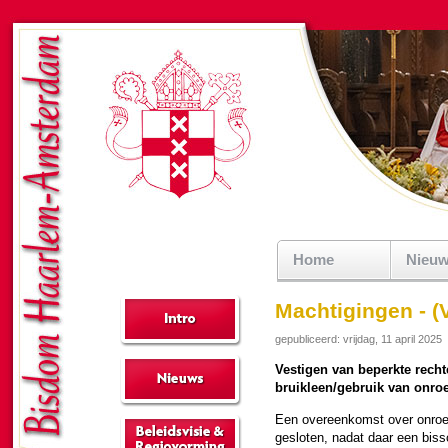
Home
Nieu
Machtigingen - (
gepubliceerd: vrijdag, 11 april 2025
Vestigen van beperkte recht
bruikleen/gebruik van onro
Een over­een­komst over onroe
ge­slo­ten, nadat daar een bis­s