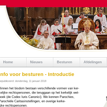
Home
Nieuws
Besturen
Afdelingen
Info voor besturen - Introductie
epubliceerd: donderdag, 11 januari 2018
Binnen het bisdom bestaan ver­schil­lende vormen van ker­
e­lijke rechts­personen, die terug­gaan op het ker­ke­lijk wet­
boek (de Codex Iuris Canonici). We kennen Pa­ro­chies,
arochiële Caritasin­stel­lingen, en overige ker­ke­
ijke rechts­personen.