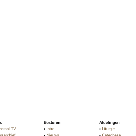
s
Besturen
Afdelingen
edraal TV
•
Intro
•
Liturgie
wsarchief
•
Nieuws
•
Catechese