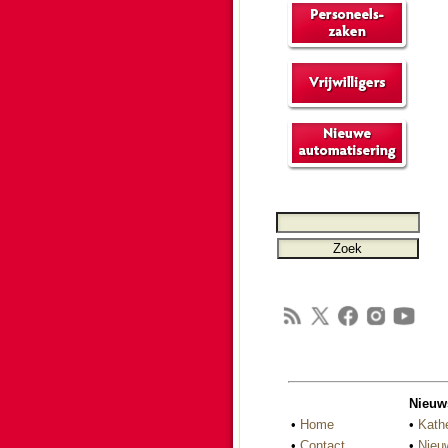
Nieuw
•
Home
•
Kath
•
Contact
•
Nieu