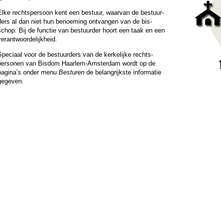
Elke rechts­persoon kent een bestuur, waar­van de be­stuur­
ders al dan niet hun benoe­ming ont­van­gen van de bis­
schop. Bij de functie van be­stuur­der hoort een taak en een
erant­woor­de­lijk­heid.
peciaal voor de be­stuur­ders van de ker­ke­lijke rechts­
personen van Bisdom Haar­lem-Am­ster­dam wordt op de
pagina’s onder menu
Besturen
de be­lang­rijk­ste in­for­ma­tie
gegeven.