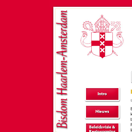
g
k
P
l