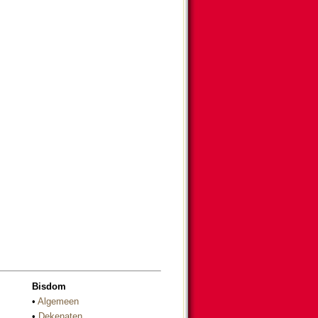
Bisdom
•
Algemeen
•
Dekenaten