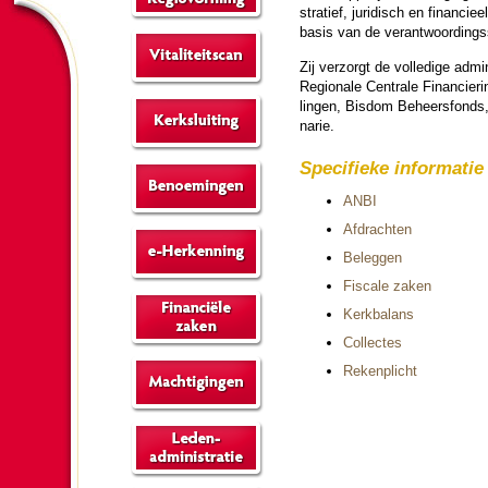
stra­tief, juri­disch en finan­
basis van de verantwoor­dings
Zij ver­zorgt de volle­dige admi
Regionale Centrale Finan­cie­ri
lingen, Bisdom Beheers­fond
narie.
Spe­ci­fie­ke in­for­ma­tie
ANBI
Afdrachten
Beleggen
Fiscale zaken
Kerk­ba­lans
Collectes
Rekenplicht