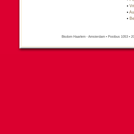
•
Vri
•
Au
•
Be
Bisdom Haarlem - Amsterdam • Postbus 1053 • 2