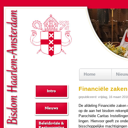
Home
Nieu
Financiële zaken
gepubliceerd: vrijdag, 16 maart 201
De afdeling Finan­ciële zaken 
op de aan het bisdom rekenplic
Parochiële Caritas In­stel­lingen
lingen. Hier­voor geeft ze ond
bis­schop­pe­lijke machti­ginge