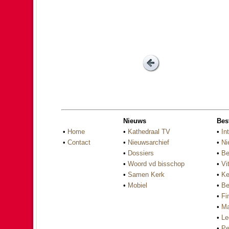
Nieuws
Bes
•
Home
•
Kathedraal TV
•
In
•
Contact
•
Nieuwsarchief
•
Ni
•
Dossiers
•
Be
•
Woord vd bisschop
•
Vi
•
Samen Kerk
•
Ke
•
Mobiel
•
Be
•
Fi
•
Ma
•
Le
•
Pe