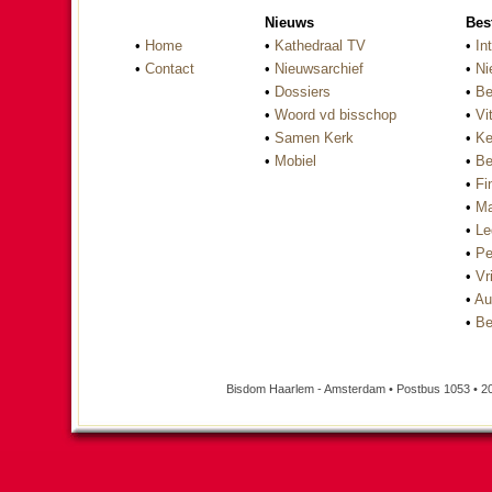
Nieuws
Bes
•
Home
•
Kathedraal TV
•
In
•
Contact
•
Nieuwsarchief
•
Ni
•
Dossiers
•
Be
•
Woord vd bisschop
•
Vi
•
Samen Kerk
•
Ke
•
Mobiel
•
Be
•
Fi
•
Ma
•
Le
•
Pe
•
Vri
•
Au
•
Be
Bisdom Haarlem - Amsterdam • Postbus 1053 • 2