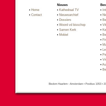
Nieuws
Bes
•
Home
•
Kathedraal TV
•
In
•
Contact
•
Nieuwsarchief
•
Ni
•
Dossiers
•
Be
•
Woord vd bisschop
•
Vi
•
Samen Kerk
•
Ke
•
Mobiel
•
Be
•
Fi
•
Ma
•
Le
•
Pe
•
Vri
•
Au
•
Be
Bisdom Haarlem - Amsterdam • Postbus 1053 • 2