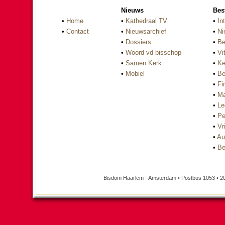
Nieuws
Bes
•
Home
•
Kathedraal TV
•
In
•
Contact
•
Nieuwsarchief
•
Ni
•
Dossiers
•
Be
•
Woord vd bisschop
•
Vi
•
Samen Kerk
•
Ke
•
Mobiel
•
Be
•
Fi
•
Ma
•
Le
•
Pe
•
Vri
•
Au
•
Be
Bisdom Haarlem - Amsterdam • Postbus 1053 • 2