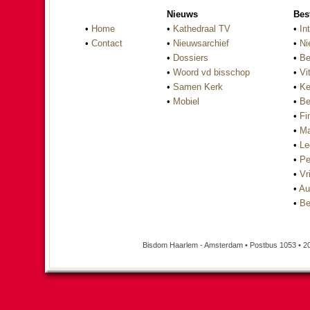
Nieuws
Bes
•
Home
•
Kathedraal TV
•
In
•
Contact
•
Nieuwsarchief
•
Ni
•
Dossiers
•
Be
•
Woord vd bisschop
•
Vi
•
Samen Kerk
•
Ke
•
Mobiel
•
Be
•
Fi
•
Ma
•
Le
•
Pe
•
Vri
•
Au
•
Be
Bisdom Haarlem - Amsterdam • Postbus 1053 • 2