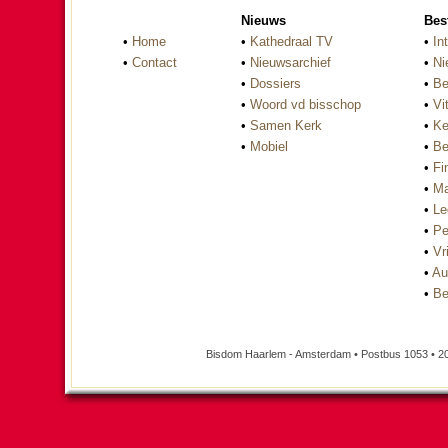
Nieuws
Bes
•
Home
•
Kathedraal TV
•
In
•
Contact
•
Nieuwsarchief
•
Ni
•
Dossiers
•
Be
•
Woord vd bisschop
•
Vi
•
Samen Kerk
•
Ke
•
Mobiel
•
Be
•
Fi
•
Ma
•
Le
•
Pe
•
Vri
•
Au
•
Be
Bisdom Haarlem - Amsterdam • Postbus 1053 • 2