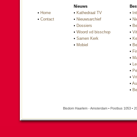
Nieuws
Bes
•
Home
•
Kathedraal TV
•
In
•
Contact
•
Nieuwsarchief
•
Ni
•
Dossiers
•
Be
•
Woord vd bisschop
•
Vi
•
Samen Kerk
•
Ke
•
Mobiel
•
Be
•
Fi
•
Ma
•
Le
•
Pe
•
Vri
•
Au
•
Be
Bisdom Haarlem - Amsterdam • Postbus 1053 • 2