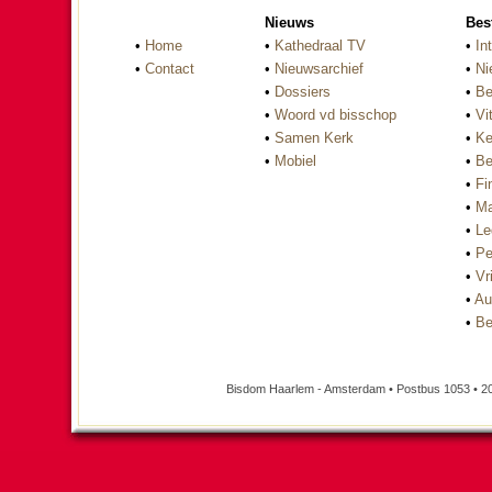
Nieuws
Bes
•
Home
•
Kathedraal TV
•
In
•
Contact
•
Nieuwsarchief
•
Ni
•
Dossiers
•
Be
•
Woord vd bisschop
•
Vi
•
Samen Kerk
•
Ke
•
Mobiel
•
Be
•
Fi
•
Ma
•
Le
•
Pe
•
Vri
•
Au
•
Be
Bisdom Haarlem - Amsterdam • Postbus 1053 • 2