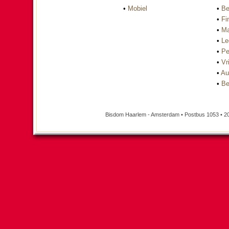
•
Mobiel
•
Be
•
Fi
•
Ma
•
Le
•
Pe
•
Vri
•
Au
•
Be
Bisdom Haarlem - Amsterdam • Postbus 1053 • 2